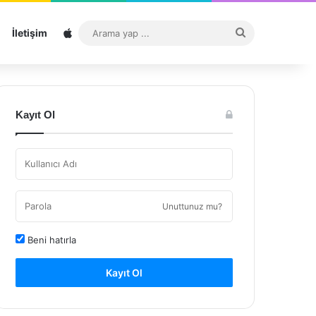
Sitemap
Arama
İletişim
yap
...
Kayıt Ol
Unuttunuz mu?
Beni hatırla
Kayıt Ol