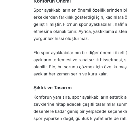
Konforun Önemi
Spor ayakkabıların en önemli özelliklerinden bir
erkeklerden farklılık gösterdiği için, kadınlara
geliştirilmiştir. Flo’nun spor ayakkabıları, haf
etmesine olanak tanır. Ayrıca, yastıklama siste
yorgunluk hissi oluşturmaz.
Flo spor ayakkabılarının bir diğer önemli özelliği
ayakların terlemesi ve rahatsızlık hissetmesi,
olabilir. Flo, bu sorunu çözmek için özel kumaşl
ayaklar her zaman serin ve kuru kalır.
Şıklık ve Tasarım
Konforun yanı sıra, spor ayakkabıların estetik a
zevklerine hitap edecek çeşitli tasarımlar sun
desenlere kadar geniş bir yelpazede seçenekle
spor yaparken değil, günlük kıyafetlerle de raha