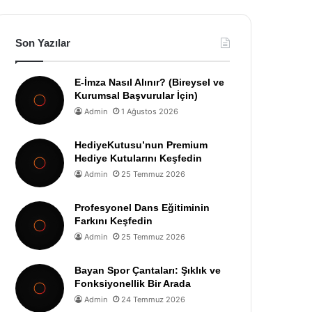
Son Yazılar
E-İmza Nasıl Alınır? (Bireysel ve
Kurumsal Başvurular İçin)
Admin
1 Ağustos 2026
HediyeKutusu’nun Premium
Hediye Kutularını Keşfedin
Admin
25 Temmuz 2026
Profesyonel Dans Eğitiminin
Farkını Keşfedin
Admin
25 Temmuz 2026
Bayan Spor Çantaları: Şıklık ve
Fonksiyonellik Bir Arada
Admin
24 Temmuz 2026