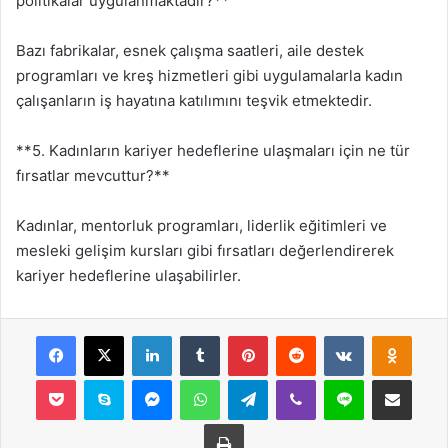
politikalar uygulanmaktadır?**
Bazı fabrikalar, esnek çalışma saatleri, aile destek
programları ve kreş hizmetleri gibi uygulamalarla kadın
çalışanların iş hayatına katılımını teşvik etmektedir.
**5. Kadınların kariyer hedeflerine ulaşmaları için ne tür
fırsatlar mevcuttur?**
Kadınlar, mentorluk programları, liderlik eğitimleri ve
mesleki gelişim kursları gibi fırsatları değerlendirerek
kariyer hedeflerine ulaşabilirler.
Facebook
X
LinkedIn
Tumblr
Pinterest
Reddit
VKontakte
Odnok
Pocket
Skype
Messenger
WhatsApp
Telegram
Viber
Line
E-Posta ile payla
Yazdır