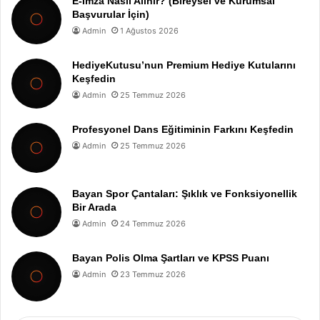
E-İmza Nasıl Alınır? (Bireysel ve Kurumsal
Başvurular İçin)
Admin
1 Ağustos 2026
HediyeKutusu’nun Premium Hediye Kutularını
Keşfedin
Admin
25 Temmuz 2026
Profesyonel Dans Eğitiminin Farkını Keşfedin
Admin
25 Temmuz 2026
Bayan Spor Çantaları: Şıklık ve Fonksiyonellik
Bir Arada
Admin
24 Temmuz 2026
Bayan Polis Olma Şartları ve KPSS Puanı
Admin
23 Temmuz 2026