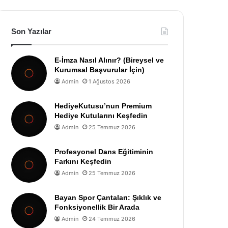
Son Yazılar
E-İmza Nasıl Alınır? (Bireysel ve
Kurumsal Başvurular İçin)
Admin
1 Ağustos 2026
HediyeKutusu’nun Premium
Hediye Kutularını Keşfedin
Admin
25 Temmuz 2026
Profesyonel Dans Eğitiminin
Farkını Keşfedin
Admin
25 Temmuz 2026
Bayan Spor Çantaları: Şıklık ve
Fonksiyonellik Bir Arada
Admin
24 Temmuz 2026