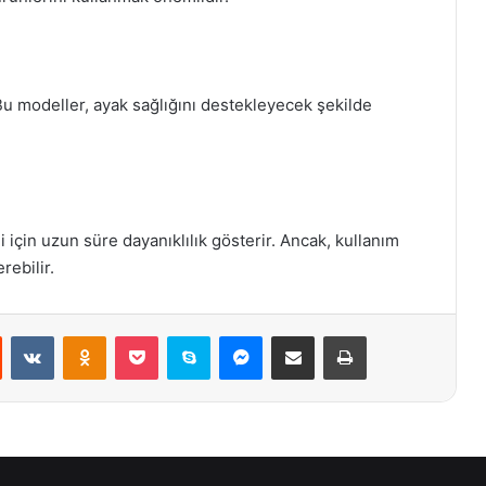
Bu modeller, ayak sağlığını destekleyecek şekilde
i için uzun süre dayanıklılık gösterir. Ancak, kullanım
rebilir.
st
Reddit
VKontakte
Odnoklassniki
Pocket
Skype
Messenger
E-Posta ile paylaş
Yazdır