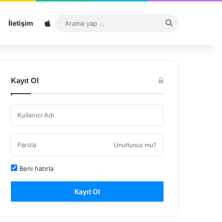
Sitemap
Arama
İletişim
yap
...
Kayıt Ol
Unuttunuz mu?
Beni hatırla
Kayıt Ol