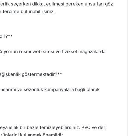
 Terlik seçerken dikkat edilmesi gereken unsurları göz
tercihte bulunabilirsiniz.
dır?**
, Ceyo’nun resmi web sitesi ve fiziksel mağazalarda
 değişkenlik göstermektedir?**
l tasarımı ve sezonluk kampanyalara bağlı olarak
 veya ıslak bir bezle temizleyebilirsiniz. PVC ve deri
rünlerini kullanmak önemlidir.