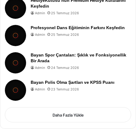
HediyeKutusu’nun Premium Hediye Kutularını
Keşfedin
Admin
25 Temmuz 2026
Profesyonel Dans Eğitiminin Farkını Keşfedin
Admin
25 Temmuz 2026
Bayan Spor Çantaları: Şıklık ve Fonksiyonellik
Bir Arada
Admin
24 Temmuz 2026
Bayan Polis Olma Şartları ve KPSS Puanı
Admin
23 Temmuz 2026
Daha Fazla Yükle