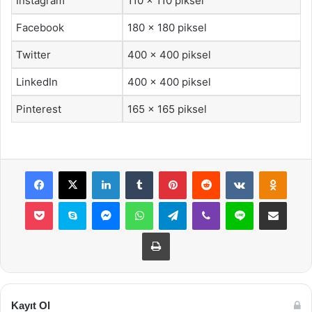
Instagram
110 x 110 piksel
Facebook
180 x 180 piksel
Twitter
400 x 400 piksel
LinkedIn
400 x 400 piksel
Pinterest
165 x 165 piksel
Facebook
X
LinkedIn
Tumblr
Pinterest
Reddit
VKontakte
Odnok
Pocket
Skype
Messenger
WhatsApp
Telegram
Viber
Line
E-Posta ile payla
Yazdır
Kayıt Ol