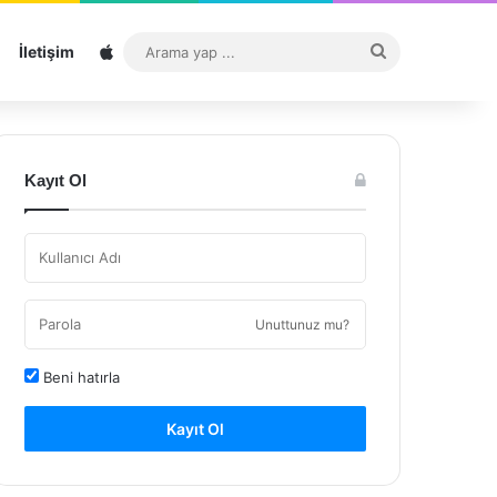
Sitemap
Arama
İletişim
yap
...
Kayıt Ol
Unuttunuz mu?
Beni hatırla
Kayıt Ol