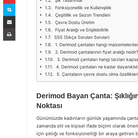
Şık Tasarımlar
Skype
Fonksiyonellik ve Kullanışlılık
Çeşitlilik ve Sezon Trendleri
E-Posta ile paylaş
Çevre Dostu Üretim
Yazdır
Fiyat Aralığı ve Erişilebilirlik
SSS (Sıkça Sorulan Sorular)
1. Derimod çantaları hangi malzemelerde
2. Derimod çantalarının fiyat aralığı nedir
3. Derimod çantaları hangi tarzları kap
4. Derimod çantaları ne kadar dayanıklıd
5. Çantaların çevre dostu olma özellikleri
Derimod Bayan Çanta: Şıklığı
Noktası
Günümüzde kadınların günlük yaşamında çantalar
zamanda stil ve kişisel ifade biçimi olarak önem
için şıklığı ve fonksiyonelliği bir araya getiren