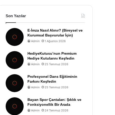
Son Yazılar
E-İmza Nasıl Alınır? (Bireysel ve
Kurumsal Başvurular İçin)
Admin
1 Ağustos 2026
HediyeKutusu’nun Premium
Hediye Kutularını Keşfedin
Admin
25 Temmuz 2026
Profesyonel Dans Eğitiminin
Farkını Keşfedin
Admin
25 Temmuz 2026
Bayan Spor Çantaları: Şıklık ve
Fonksiyonellik Bir Arada
Admin
24 Temmuz 2026