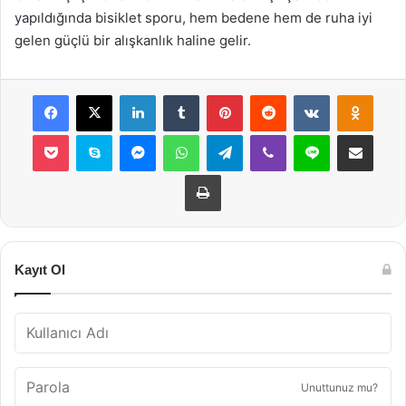
yapıldığında bisiklet sporu, hem bedene hem de ruha iyi
gelen güçlü bir alışkanlık haline gelir.
Facebook
X
LinkedIn
Tumblr
Pinterest
Reddit
VKontakte
Odnok
Pocket
Skype
Messenger
WhatsApp
Telegram
Viber
Line
E-Posta ile payla
Yazdır
Kayıt Ol
Unuttunuz mu?