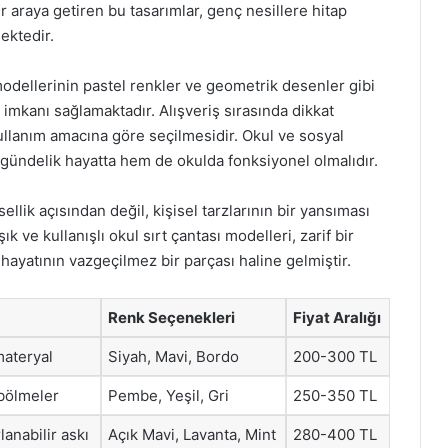
bir araya getiren bu tasarımlar, genç nesillere hitap
ektedir.
ı modellerinin pastel renkler ve geometrik desenler gibi
ma imkanı sağlamaktadır. Alışveriş sırasında dikkat
llanım amacına göre seçilmesidir. Okul ve sosyal
 gündelik hayatta hem de okulda fonksiyonel olmalıdır.
ellik açısından değil, kişisel tarzlarının bir yansıması
k ve kullanışlı okul sırt çantası modelleri, zarif bir
 hayatının vazgeçilmez bir parçası haline gelmiştir.
Renk Seçenekleri
Fiyat Aralığı
materyal
Siyah, Mavi, Bordo
200-300 TL
 bölmeler
Pembe, Yeşil, Gri
250-350 TL
lanabilir askı
Açık Mavi, Lavanta, Mint
280-400 TL