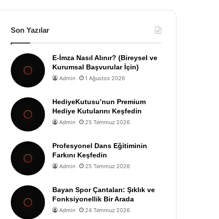
Son Yazılar
E-İmza Nasıl Alınır? (Bireysel ve
Kurumsal Başvurular İçin)
Admin
1 Ağustos 2026
HediyeKutusu’nun Premium
Hediye Kutularını Keşfedin
Admin
25 Temmuz 2026
Profesyonel Dans Eğitiminin
Farkını Keşfedin
Admin
25 Temmuz 2026
Bayan Spor Çantaları: Şıklık ve
Fonksiyonellik Bir Arada
Admin
24 Temmuz 2026