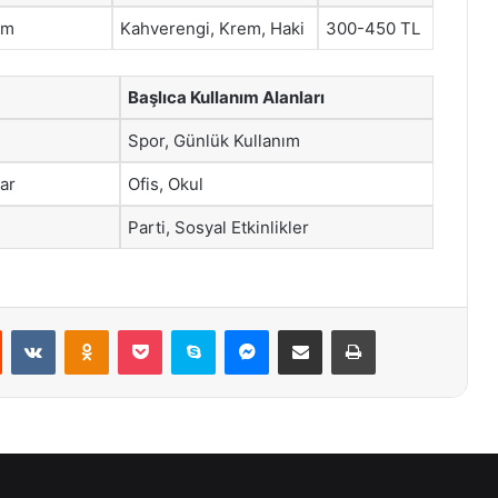
üm
Kahverengi, Krem, Haki
300-450 TL
Başlıca Kullanım Alanları
Spor, Günlük Kullanım
ar
Ofis, Okul
Parti, Sosyal Etkinlikler
st
Reddit
VKontakte
Odnoklassniki
Pocket
Skype
Messenger
E-Posta ile paylaş
Yazdır