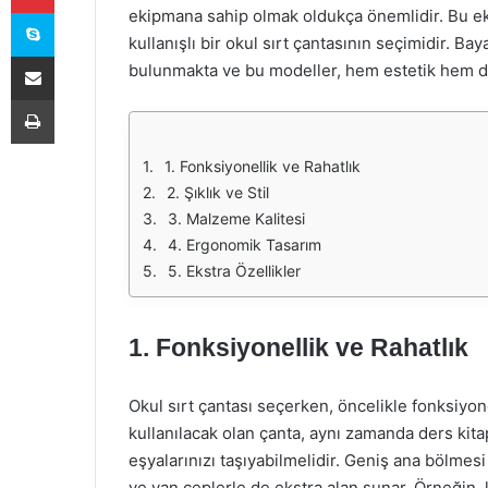
Skype
ekipmana sahip olmak oldukça önemlidir. Bu eki
kullanışlı bir okul sırt çantasının seçimidir. Ba
E-Posta ile paylaş
bulunmakta ve bu modeller, hem estetik hem de
Yazdır
1. Fonksiyonellik ve Rahatlık
2. Şıklık ve Stil
3. Malzeme Kalitesi
4. Ergonomik Tasarım
5. Ekstra Özellikler
1. Fonksiyonellik ve Rahatlık
Okul sırt çantası seçerken, öncelikle fonksiyo
kullanılacak olan çanta, aynı zamanda ders kitapl
eşyalarınızı taşıyabilmelidir. Geniş ana bölmesi 
ve yan ceplerle de ekstra alan sunar. Örneğin, 