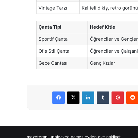
Vintage Tarzı
Kaliteli dikiş, retro görün
Çanta Tipi
Hedef Kitle
Sportif Çanta
Öğrenciler ve Gençler
Ofis Stil Çanta
Öğrenciler ve Çalışanl
Gece Çantası
Genç Kızlar
Facebook
X
LinkedIn
Tumblr
Pintere
mezoterapi
unblocked games
evden eve nakliyat