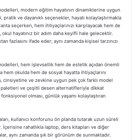
ı modelleri, modern eğitim hayatının dinamiklerine uygun
i, pratik ve dayanıklı seçenekler, hayatı kolaylaştırmakla
 Çanta seçerken, hem ihtiyaçlarınızı karşılayacak hem de
okul hayatınız bir adım daha keyifli hale gelecektir.
n fazlasını ifade eder; aynı zamanda kişisel tarzınızı
ı modelleri, hem işlevsellik hem de estetik açıdan önemli
da hem okulda hem de sosyal hayatta ihtiyaçlarını
a, cinsiyetine ve zevkine uygun pek çok farklı model
letleri ve çeşitli desen alternatifleriyle dikkat
 fonksiyonel olması, günlük yaşamı kolaylaştıran
aları, kullanıcı konforunu ön planda tutarak uzun süreli
 İçerisine rahatlıkla laptop, ders kitapları ve diğer
alar, aynı zamanda şık bir görünüm de sunmaktadır.