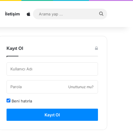
Sitemap
Arama
İletişim
yap
...
Kayıt Ol
Unuttunuz mu?
Beni hatırla
Kayıt Ol