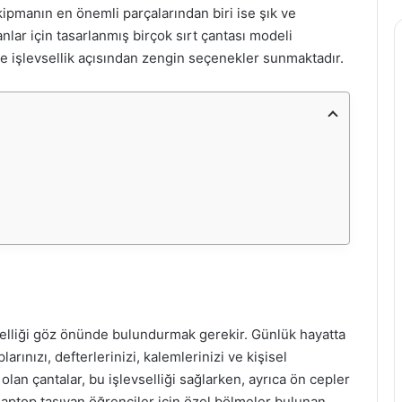
pmanın en önemli parçalarından biri ise şık ve
yanlar için tasarlanmış birçok sırt çantası modeli
 işlevsellik açısından zengin seçenekler sunmaktadır.
nelliği göz önünde bulundurmak gerekir. Günlük hayatta
arınızı, defterlerinizi, kalemlerinizi ve kişisel
olan çantalar, bu işlevselliği sağlarken, ayrıca ön cepler
laptop taşıyan öğrenciler için özel bölmeler bulunan