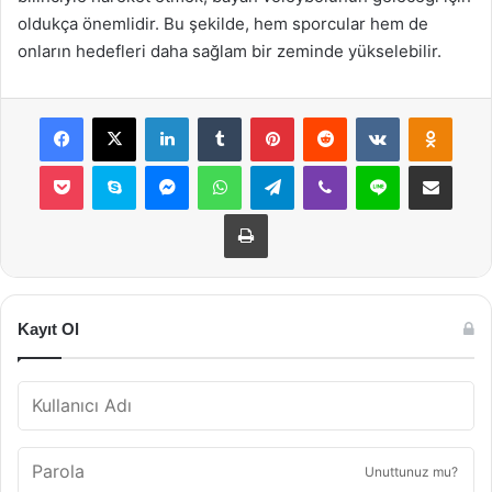
oldukça önemlidir. Bu şekilde, hem sporcular hem de
onların hedefleri daha sağlam bir zeminde yükselebilir.
Facebook
X
LinkedIn
Tumblr
Pinterest
Reddit
VKontakte
Odnok
Pocket
Skype
Messenger
WhatsApp
Telegram
Viber
Line
E-Posta ile payla
Yazdır
Kayıt Ol
Unuttunuz mu?