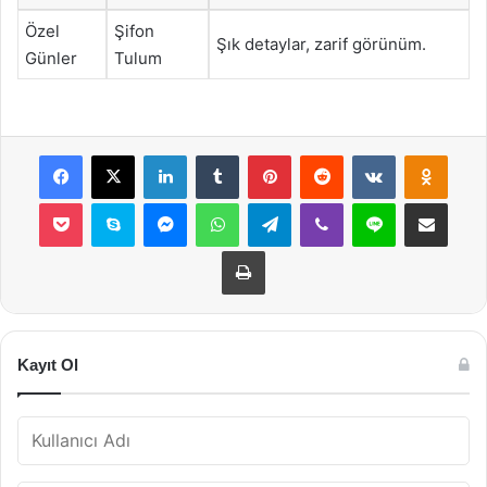
Özel
Şifon
Şık detaylar, zarif görünüm.
Günler
Tulum
Facebook
X
LinkedIn
Tumblr
Pinterest
Reddit
VKontakte
Odnok
Pocket
Skype
Messenger
WhatsApp
Telegram
Viber
Line
E-Posta ile payla
Yazdır
Kayıt Ol