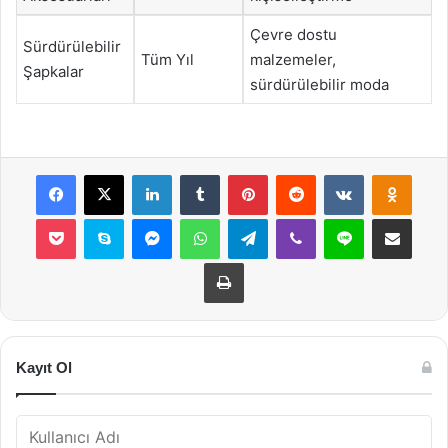
Çevre dostu
Sürdürülebilir
Tüm Yıl
malzemeler,
Şapkalar
sürdürülebilir moda
Facebook
X
LinkedIn
Tumblr
Pinterest
Reddit
VKontakte
Odnok
Pocket
Skype
Messenger
WhatsApp
Telegram
Viber
Line
E-Posta ile payla
Yazdır
Kayıt Ol