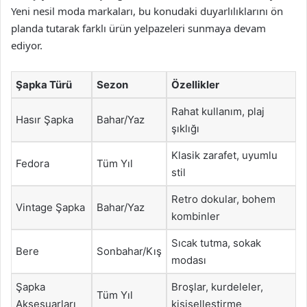
Yeni nesil moda markaları, bu konudaki duyarlılıklarını ön
planda tutarak farklı ürün yelpazeleri sunmaya devam
ediyor.
Şapka Türü
Sezon
Özellikler
Rahat kullanım, plaj
Hasır Şapka
Bahar/Yaz
şıklığı
Klasik zarafet, uyumlu
Fedora
Tüm Yıl
stil
Retro dokular, bohem
Vintage Şapka
Bahar/Yaz
kombinler
Sıcak tutma, sokak
Bere
Sonbahar/Kış
modası
Şapka
Broşlar, kurdeleler,
Tüm Yıl
Aksesuarları
kişiselleştirme