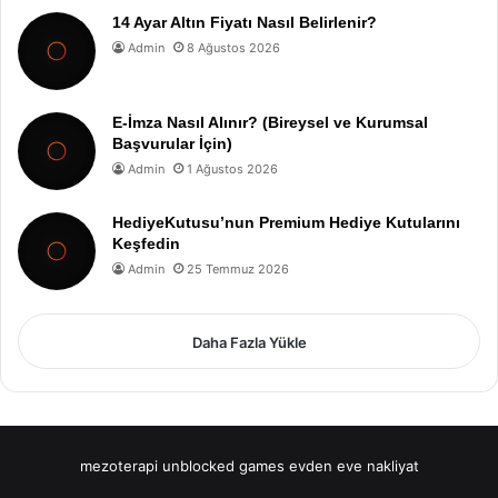
14 Ayar Altın Fiyatı Nasıl Belirlenir?
Admin
8 Ağustos 2026
E-İmza Nasıl Alınır? (Bireysel ve Kurumsal
Başvurular İçin)
Admin
1 Ağustos 2026
HediyeKutusu’nun Premium Hediye Kutularını
Keşfedin
Admin
25 Temmuz 2026
Daha Fazla Yükle
mezoterapi
unblocked games
evden eve nakliyat