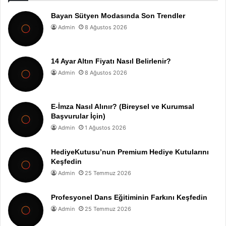
Bayan Sütyen Modasında Son Trendler
Admin
8 Ağustos 2026
14 Ayar Altın Fiyatı Nasıl Belirlenir?
Admin
8 Ağustos 2026
E-İmza Nasıl Alınır? (Bireysel ve Kurumsal
Başvurular İçin)
Admin
1 Ağustos 2026
HediyeKutusu’nun Premium Hediye Kutularını
Keşfedin
Admin
25 Temmuz 2026
Profesyonel Dans Eğitiminin Farkını Keşfedin
Admin
25 Temmuz 2026