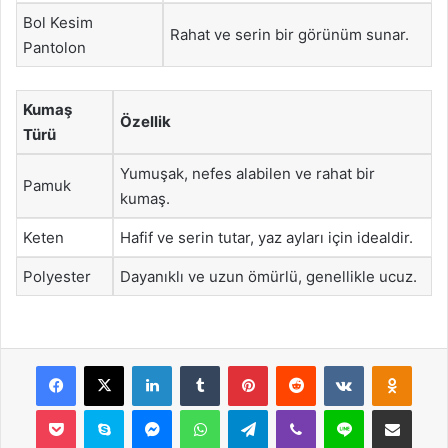
Bol Kesim
Rahat ve serin bir görünüm sunar.
Pantolon
Kumaş
Özellik
Türü
Yumuşak, nefes alabilen ve rahat bir
Pamuk
kumaş.
Keten
Hafif ve serin tutar, yaz ayları için idealdir.
Polyester
Dayanıklı ve uzun ömürlü, genellikle ucuz.
Facebook
X
LinkedIn
Tumblr
Pinterest
Reddit
VKontakte
Odnok
Pocket
Skype
Messenger
WhatsApp
Telegram
Viber
Line
E-Posta ile payla