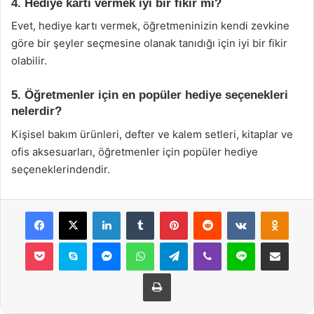
4. Hediye kartı vermek iyi bir fikir mi?
Evet, hediye kartı vermek, öğretmeninizin kendi zevkine
göre bir şeyler seçmesine olanak tanıdığı için iyi bir fikir
olabilir.
5. Öğretmenler için en popüler hediye seçenekleri
nelerdir?
Kişisel bakım ürünleri, defter ve kalem setleri, kitaplar ve
ofis aksesuarları, öğretmenler için popüler hediye
seçeneklerindendir.
Facebook
X
LinkedIn
Tumblr
Pinterest
Reddit
VKontakte
Odnok
Pocket
Skype
Messenger
WhatsApp
Telegram
Viber
Line
E-Posta ile payla
Yazdır