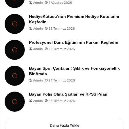
Admin
1 Ağustos 2026
HediyeKutusu’nun Premium Hediye Kutularını
Keşfedin
Admin
25 Temmuz 2026
Profesyonel Dans Eğitiminin Farkını Keşfedin
Admin
25 Temmuz 2026
Bayan Spor Çantaları: Şıklık ve Fonksiyonellik
Bir Arada
Admin
24 Temmuz 2026
Bayan Polis Olma Şartları ve KPSS Puanı
Admin
23 Temmuz 2026
Daha Fazla Yükle