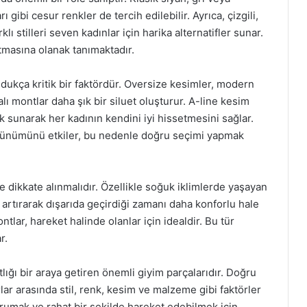
rı gibi cesur renkler de tercih edilebilir. Ayrıca, çizgili,
lı stilleri seven kadınlar için harika alternatifler sunar.
tmasına olanak tanımaktadır.
ldukça kritik bir faktördür. Oversize kesimler, modern
 montlar daha şık bir siluet oluşturur. A-line kesim
k sunarak her kadının kendini iyi hissetmesini sağlar.
rünümünü etkiler, bu nedenle doğru seçimi yapmak
de dikkate alınmalıdır. Özellikle soğuk iklimlerde yaşayan
ını artırarak dışarıda geçirdiği zamanı daha konforlu hale
ntlar, hareket halinde olanlar için idealdir. Bu tür
r.
ığı bir araya getiren önemli giyim parçalarıdır. Doğru
r arasında stil, renk, kesim ve malzeme gibi faktörler
 korumak ve rahat bir şekilde hareket edebilmek için