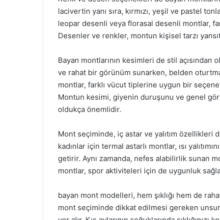
lacivertin yanı sıra, kırmızı, yeşil ve pastel tonla
leopar desenli veya florasal desenli montlar, fark
Desenler ve renkler, montun kişisel tarzı yansı
Bayan montlarının kesimleri de stil açısından o
ve rahat bir görünüm sunarken, belden oturtmalı
montlar, farklı vücut tiplerine uygun bir seçene
Montun kesimi, giyenin duruşunu ve genel gö
oldukça önemlidir.
Mont seçiminde, iç astar ve yalıtım özellikleri 
kadınlar için termal astarlı montlar, ısı yalıtım
getirir. Aynı zamanda, nefes alabilirlik sunan mo
montlar, spor aktiviteleri için de uygunluk sağla
bayan mont modelleri, hem şıklığı hem de rahatl
mont seçiminde dikkat edilmesi gereken unsurla
yer alır. Kış aylarının soğuklarında şıklığınızı