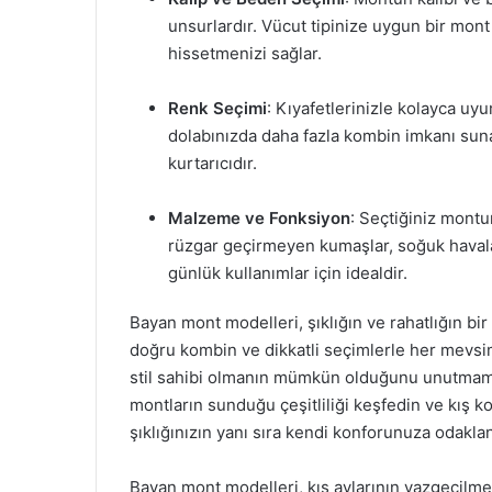
unsurlardır. Vücut tipinize uygun bir mont
hissetmenizi sağlar.
Renk Seçimi
: Kıyafetlerinizle kolayca u
dolabınızda daha fazla kombin imkanı suna
kurtarıcıdır.
Malzeme ve Fonksiyon
: Seçtiğiniz mont
rüzgar geçirmeyen kumaşlar, soğuk havalar
günlük kullanımlar için idealdir.
Bayan mont modelleri, şıklığın ve rahatlığın 
doğru kombin ve dikkatli seçimlerle her mevsimd
stil sahibi olmanın mümkün olduğunu unutmamak 
montların sunduğu çeşitliliği keşfedin ve kış ko
şıklığınızın yanı sıra kendi konforunuza odak
Bayan mont modelleri, kış aylarının vazgeçilmez