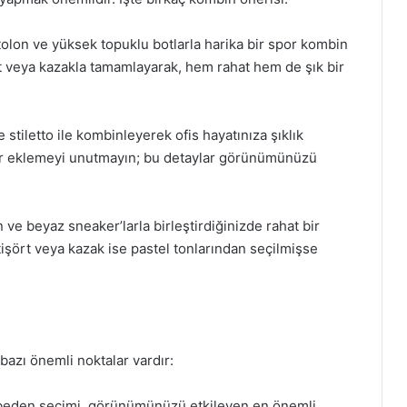
tolon ve yüksek topuklu botlarla harika bir spor kombin
şört veya kazakla tamamlayarak, hem rahat hem de şık bir
e stiletto ile kombinleyerek ofis hayatınıza şıklık
 fular eklemeyi unutmayın; bu detaylar görünümünüzü
 ve beyaz sneaker’larla birleştirdiğinizde rahat bir
işört veya kazak ise pastel tonlarından seçilmişse
azı önemli noktalar vardır:
 beden seçimi, görünümünüzü etkileyen en önemli