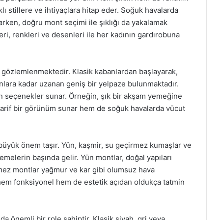
lı stillere ve ihtiyaçlara hitap eder. Soğuk havalarda
larken, doğru mont seçimi ile şıklığı da yakalamak
i, renkleri ve desenleri ile her kadının gardırobuna
k gözlemlenmektedir. Klasik kabanlardan başlayarak,
anlara kadar uzanan geniş bir yelpaze bulunmaktadır.
ygun seçenekler sunar. Örneğin, şık bir akşam yemeğine
 zarif bir görünüm sunar hem de soğuk havalarda vücut
n büyük önem taşır. Yün, kaşmir, su geçirmez kumaşlar ve
melerin başında gelir. Yün montlar, doğal yapıları
rmez montlar yağmur ve kar gibi olumsuz hava
 hem fonksiyonel hem de estetik açıdan oldukça tatmin
önemli bir role sahiptir. Klasik siyah, gri veya