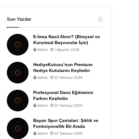
Son Yazılar
E-İmza Nasıl Alınır? (Bireysel ve
Kurumsal Başvurular İçin)
Admin
1 Ağustos 2026
HediyeKutusu’nun Premium
Hediye Kutularını Keşfedin
Admin
25 Temmuz 2026
Profesyonel Dans Eğitiminin
Farkını Keşfedin
Admin
25 Temmuz 2026
Bayan Spor Çantaları: Şıklık ve
Fonksiyonellik Bir Arada
Admin
24 Temmuz 2026