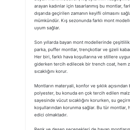
arayan kadınlar için tasarlanmış bu montlar, fark
dışarıda geçirilen zamanın keyifli olmasını sağ
mümkündür. Kış sezonunda farklı mont modeller
uyum sağlar.
Son yıllarda bayan mont modellerinde çeşitlili
parka, puffer montlar, trençkotlar ve gzeli kab
Her biri, farklı hava koşullarına ve stillere u
giderken tercih edilecek bir trench coat, hem
sıcaklığını korur.
Montların materyali, konfor ve şıklık açısında
polyester, bu konuda en çok tercih edilen malze
sayesinde vücut sıcaklığını korurken, su geçi
koşullarından korunma sağlar. Bu tür montlar,
edici olmaktadır.
Renk ve desen seçenekleri de bayan montlarında 