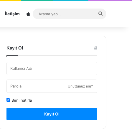
Sitemap
Arama
İletişim
yap
...
Kayıt Ol
Unuttunuz mu?
Beni hatırla
Kayıt Ol