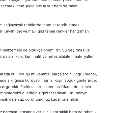
 seçmek, hem şıklığınızı artırır hem de rahat
yum sağlayacak renklerde montlar tercih etmek,
r. Siyah, bej ve mavi gibi temel renkler her zaman
un malzemesi de oldukça önemlidir. Su geçirmez ve
da sizi korurken; hafif ve nefes alabilen materyaller
bir arada bulunduğu mükemmel parçalardır. Doğru model,
e şıklığınızı koruyabilirsiniz. Kışın soğuk günlerinde,
gerekir. Farklı stillerle kendinizi ifade etmek için
mbinlerinizi dilediğiniz gibi tasarlayın. Unutmayın,
lanmak da en az görünümünüz kadar önemlidir.
 parçaları arasında yer alır. Hem şıklık hem de rahatlık