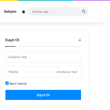
Sitemap
Arama
İletişim
yap
...
Kayıt Ol
Unuttunuz mu?
Beni hatırla
Kayıt Ol