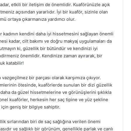
adar, etkili bir iletişim de önemlidir. Kuaförünüzle açık
tmeniz açısından yararlıdır. İyi bir kuaför, sizinle olan
mü ortaya çıkarmanıza yardımcı olur.
er kadının kendini daha iyi hissetmesini sağlayan önemli
lmesi kadar, cilt bakımı ve doğru makyaj uygulamaları da
mayın ki, güzellik bir bütündür ve kendinizi iyi
endirmeniz önemlidir. Kendinize zaman ayırarak, bir
k katabilir!
in vazgeçilmez bir parçası olarak karşımıza çıkıyor.
lerinin ötesinde, kuaförlerde sunulan bir dizi güzellik
ni daha da güzel hissetmelerine ve görünüşlerini şıklıkla
onel kuaförler, herkesin her saç tipine ve yüz şekline
için geniş bir bilgiye sahiptir.
k sırlarından biri de saç sağlığına verilen önemi
sıdır ve sağlıklı bir görünüm, genellikle parlak ve canlı