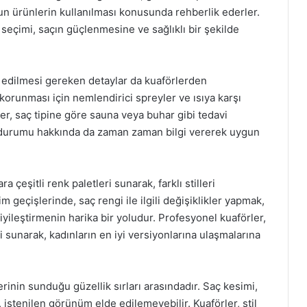
uygun ürünlerin kullanılması konusunda rehberlik ederler.
eçimi, saçın güçlenmesine ve sağlıklı bir şekilde
t edilmesi gereken detaylar da kuaförlerden
n korunması için nemlendirici spreyler ve ısıya karşı
er, saç tipine göre sauna veya buhar gibi tedavi
n durumu hakkında da zaman zaman bilgi vererek uygun
 çeşitli renk paletleri sunarak, farklı stilleri
m geçişlerinde, saç rengi ile ilgili değişiklikler yapmak,
ileştirmenin harika bir yoludur. Profesyonel kuaförler,
i sunarak, kadınların en iyi versiyonlarına ulaşmalarına
inin sunduğu güzellik sırları arasındadır. Saç kesimi,
istenilen görünüm elde edilemeyebilir. Kuaförler, stil