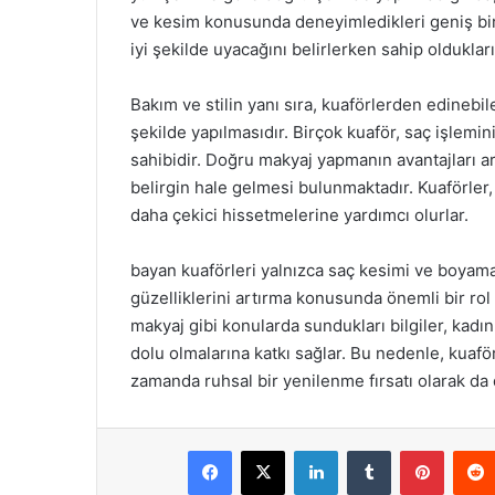
ve kesim konusunda deneyimledikleri geniş bir
iyi şekilde uyacağını belirlerken sahip oldukları
Bakım ve stilin yanı sıra, kuaförlerden edinebil
şekilde yapılmasıdır. Birçok kuaför, saç işlemi
sahibidir. Doğru makyaj yapmanın avantajları ar
belirgin hale gelmesi bulunmaktadır. Kuaförler,
daha çekici hissetmelerine yardımcı olurlar.
bayan kuaförleri yalnızca saç kesimi ve boyam
güzelliklerini artırma konusunda önemli bir rol 
makyaj gibi konularda sundukları bilgiler, kad
dolu olmalarına katkı sağlar. Bu nedenle, kuaför
zamanda ruhsal bir yenilenme fırsatı olarak da 
Facebook
X
LinkedIn
Tumblr
Pintere