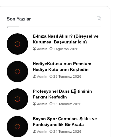
Son Yazılar
E-İmza Nasıl Alınır? (Bireysel ve
Kurumsal Başvurular İçin)
Admin
1 Ağustos 2026
HediyeKutusu’nun Premium
Hediye Kutularını Keşfedin
Admin
25 Temmuz 2026
Profesyonel Dans Eğitiminin
Farkını Keşfedin
Admin
25 Temmuz 2026
Bayan Spor Çantaları: Şıklık ve
Fonksiyonellik Bir Arada
Admin
24 Temmuz 2026