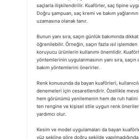
saçlarla ilişkilendirilir. Kuaförler, saç tipine 
Doğru şampuan, saç kremi ve bakım yağlarının s
uzamasına olanak tanır.
Bunun yanı sıra, saçın günlük bakımında dikka
öğrenilebilir. Örneğin, saçın fazla ısıl işlemde
koruyucu ürünlerin kullanımı önemlidir. Kuaförl
yöntemlerinin uygulanmasının yanı sıra, saçı
bakım yöntemlerini önerirler.
Renk konusunda da bayan kuaförleri, kullanıcılara
denemeleri için cesaretlendirir. Özellikle mevsi
hem görünümü yenilemenin hem de ruh halini iy
ten rengine ve kişisel stile uygun renk öneriler
yardımcı olur.
Kesim ve model uygulamaları da bayan kuaförler
yüz şekline göre doğru şekilde yapılmadığında, 