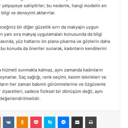
 yelpazeye sahiptirler; bu nedenle, hangi modelin en
 bilgi ve deneyimi aktarırlar.
eceğiniz bir diğer güzellik sırrı da makyajın uygun
nin yanı sıra makyaj uygulamaları konusunda da bilgi
asında, yüz hatlarını ön plana çıkarma ve gözlerin daha
 bu konuda da öneriler sunarak, kadınların kendilerini
a hizmeti sunmakla kalmaz, aynı zamanda kadınların
oynarlar. Saç sağlığı, renk seçimi, kesim teknikleri ve
ınların her zaman bakımlı görünmelerine ve özgüvenle
 ziyaretleri, sadece fiziksel bir dönüşüm değil, aynı
değerlendirilmelidir.
st
Reddit
VKontakte
Odnoklassniki
Pocket
Skype
Messenger
E-Posta ile paylaş
Yazdır