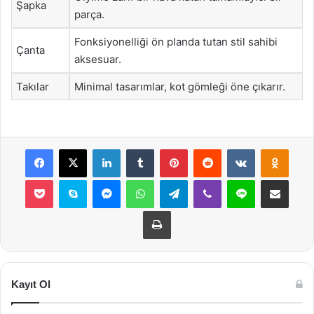
Şapka
parça.
Fonksiyonelliği ön planda tutan stil sahibi
Çanta
aksesuar.
Takılar
Minimal tasarımlar, kot gömleği öne çıkarır.
Facebook
X
LinkedIn
Tumblr
Pinterest
Reddit
VKontakte
Odnok
Pocket
Skype
Messenger
WhatsApp
Telegram
Viber
Line
E-Posta ile payla
Yazdır
Kayıt Ol