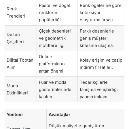
Pastel ve doğal
Renk öğelerine göre
Renk
renklerin
koleksiyon
Trendleri
popülerliği.
oluşturma fırsatı.
Çiçek desenleri
Farklı desenlerle
Desen
ve geometrik
geniş müşteri
Çeşitleri
motiflere ilgi.
kitlesine ulaşma.
Online
Dijital Toptan
Kolay erişim ve cazip
platformların
Alım
indirim fırsatları.
artan önemi.
Fuar ve moda
Tedarikçilerle
Moda
gösterimlerinde
tanışma ve işbirliği
Etkinlikleri
katılım.
yapma imkanı.
Yöntem
Avantajlar
Düşük maliyetle geniş ürün