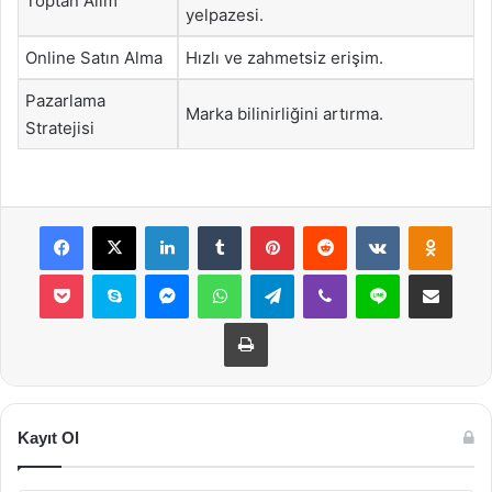
Toptan Alım
yelpazesi.
Online Satın Alma
Hızlı ve zahmetsiz erişim.
Pazarlama
Marka bilinirliğini artırma.
Stratejisi
Facebook
X
LinkedIn
Tumblr
Pinterest
Reddit
VKontakte
Odnok
Pocket
Skype
Messenger
WhatsApp
Telegram
Viber
Line
E-Posta ile payla
Yazdır
Kayıt Ol