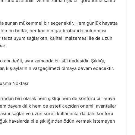
n ömrünü uzatabilir ve her zaman şık bir görünüme sahip
arada sunan mükemmel bir seçenektir. Hem günlük hayatta
bilen bu botlar, her kadının gardırobunda bulunması
tarza uyum sağlarken, kaliteli malzemesi ile de uzun
ar.
abı değil, aynı zamanda bir stil ifadesidir. Şıklığı,
lar, kış aylarının vazgeçilmezi olmaya devam edecektir.
uluşma Noktası
arından biri olarak hem şıklığı hem de konforu bir araya
, hem dayanıklılık hem de estetik açıdan önemli avantajlar
masını sağlar ve uzun süreli kullanımlarda dahi konforu
 soğuk havalarda bile şıklığından ödün vermek istemeyen