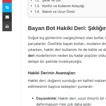
Şıklık ve Stil
Skype
Konfor ve Kullanım Kolaylığı
Bakım ve Uzun Ömür
E-Posta ile paylaş
Yazdır
Bayan Bot Hakiki Deri: Şıklığ
Soğuk kış günlerinin vazgeçilmezi olan botlar,
parçalardır. Özellikle bayan botları, modanın di
çıkarken, hakiki deri kullanımı ile de kalite ve d
deri
modellerinin neden bu kadar popüler olduğ
detaylı bir şekilde inceleyeceğiz.
Hakiki Derinin Avantajları
Hakiki deri, doğanın sunduğu en kaliteli malze
edilmesinin başlıca sebepleri şunlardır:
Dayanıklılık:
Hakiki deri, uzun ömürlü bir
deformasyon riski çok daha azdır.