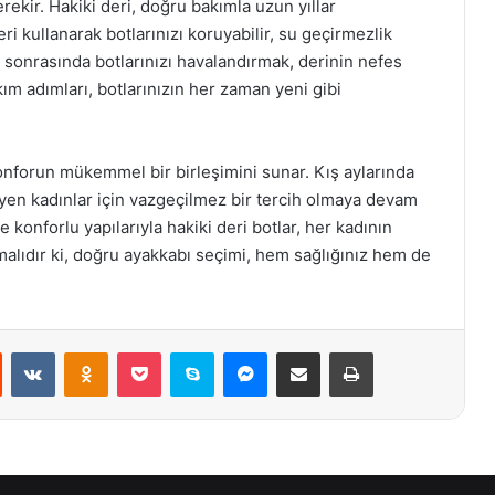
rekir. Hakiki deri, doğru bakımla uzun yıllar
ri kullanarak botlarınızı koruyabilir, su geçirmezlik
nım sonrasında botlarınızı havalandırmak, derinin nefes
ım adımları, botlarınızın her zaman yeni gibi
konforun mükemmel bir birleşimini sunar. Kış aylarında
yen kadınlar için vazgeçilmez bir tercih olmaya devam
e konforlu yapılarıyla hakiki deri botlar, her kadının
alıdır ki, doğru ayakkabı seçimi, hem sağlığınız hem de
st
Reddit
VKontakte
Odnoklassniki
Pocket
Skype
Messenger
E-Posta ile paylaş
Yazdır