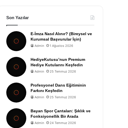
Son Yazılar
E-İmza Nasıl Alınır? (Bireysel ve
Kurumsal Başvurular İçin)
Admin
1 Ağustos 2026
HediyeKutusu’nun Premium
Hediye Kutularını Keşfedin
Admin
25 Temmuz 2026
Profesyonel Dans Eğitiminin
Farkını Keşfedin
Admin
25 Temmuz 2026
Bayan Spor Çantaları: Şıklık ve
Fonksiyonellik Bir Arada
Admin
24 Temmuz 2026