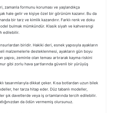
biri, zamanla formunu koruması ve yaşlandıkça
ak hale gelir ve kişiye özel bir görünüm kazanır. Bu da
manda bir tarz ve kimlik kazandırır. Farklı renk ve doku
 model bulmak mümkündür. Klasik siyah ve kahverengi
 edilebilir.
surlardan biridir. Hakiki deri, esnek yapısıyla ayakların
liteli malzemelerle desteklenmesi, ayakların gün boyu
ban yapısı, zeminle olan teması artırarak kayma riskini
ğmur gibi zorlu hava şartlarında güvenli bir yürüyüş
rklı tasarımlarıyla dikkat çeker. Kısa botlardan uzun bilek
eller, her tarza hitap eder. Düz tabanlı modeller,
r şık davetlerde veya iş ortamlarında tercih edilebilir.
hatlığınızdan da ödün vermemiş olursunuz.