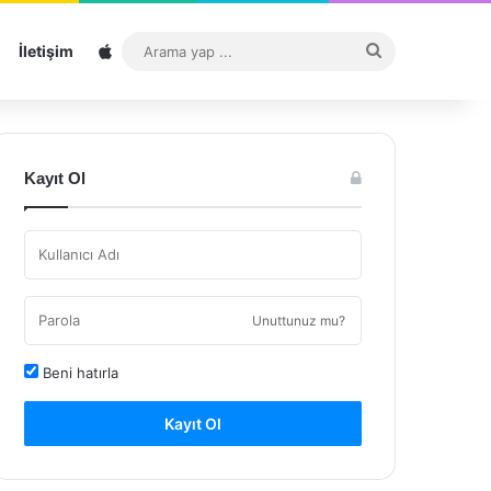
Sitemap
Arama
İletişim
yap
...
Kayıt Ol
Unuttunuz mu?
Beni hatırla
Kayıt Ol