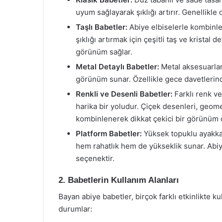
uyum sağlayarak şıklığı artırır. Genellikle
Taşlı Babetler:
Abiye elbiselerle kombinle
şıklığı artırmak için çeşitli taş ve kristal 
görünüm sağlar.
Metal Detaylı Babetler:
Metal aksesuarlar 
görünüm sunar. Özellikle gece davetlerinde 
Renkli ve Desenli Babetler:
Farklı renk ve
harika bir yoludur. Çiçek desenleri, geomet
kombinlenerek dikkat çekici bir görünüm 
Platform Babetler:
Yüksek topuklu ayakkabı
hem rahatlık hem de yükseklik sunar. Abiye
seçenektir.
2. Babetlerin Kullanım Alanları
Bayan abiye babetler, birçok farklı etkinlikte kul
durumlar: