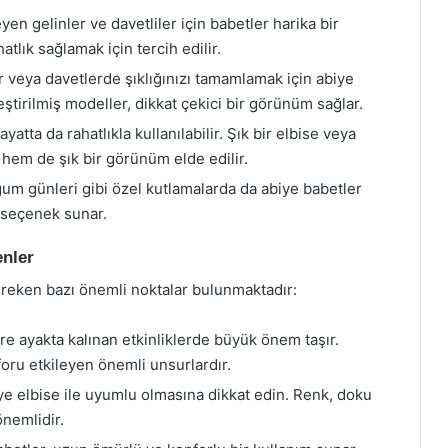
n gelinler ve davetliler için babetler harika bir
tlık sağlamak için tercih edilir.
 veya davetlerde şıklığınızı tamamlamak için abiye
leştirilmiş modeller, dikkat çekici bir görünüm sağlar.
atta da rahatlıkla kullanılabilir. Şık bir elbise veya
hem de şık bir görünüm elde edilir.
um günleri gibi özel kutlamalarda da abiye babetler
r seçenek sunar.
enler
reken bazı önemli noktalar bulunmaktadır:
re ayakta kalınan etkinliklerde büyük önem taşır.
oru etkileyen önemli unsurlardır.
ye elbise ile uyumlu olmasına dikkat edin. Renk, doku
önemlidir.