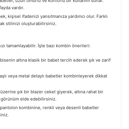
betler, uzun ömürlü ve konforlu bir kullanım sunar.
fayda vardır.
, kişisel ifadenizi yansıtmanıza yardımcı olur. Farklı
 stilinizi oluşturabilirsiniz.
ızı tamamlayabilir. İşte bazı kombin önerileri:
isenin altına klasik bir babet tercih ederek şık ve zarif
taşlı veya metal detaylı babetler kombinleyerek dikkat
üzerine şık bir blazer ceket giyerek, altına rahat bir
 görünüm elde edebilirsiniz.
 pantolon kombinine, renkli veya desenli babetler
iniz.