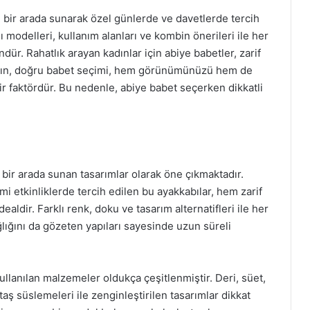
ğı bir arada sunarak özel günlerde ve davetlerde tercih
 modelleri, kullanım alanları ve kombin önerileri ile her
ür. Rahatlık arayan kadınlar için abiye babetler, zarif
mayın, doğru babet seçimi, hem görünümünüzü hem de
bir faktördür. Bu nedenle, abiye babet seçerken dikkatli
 bir arada sunan tasarımlar olarak öne çıkmaktadır.
i etkinliklerde tercih edilen bu ayakkabılar, hem zarif
aldir. Farklı renk, doku ve tasarım alternatifleri ile her
lığını da gözeten yapıları sayesinde uzun süreli
llanılan malzemeler oldukça çeşitlenmiştir. Deri, süet,
 taş süslemeleri ile zenginleştirilen tasarımlar dikkat