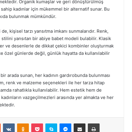
 çekmektedir. Organik kumaşlar ve geri dönüştürülmüş
 sahip kadınlar için mükemmel bir alternatif sunar. Bu
tkıda bulunmak mümkündür.
 de, kişisel tarzı yansıtma imkanı sunmalarıdır. Renk,
tilini yansıtan bir abiye babet modeli bulabilir. Klasik
kler ve desenlerle de dikkat çekici kombinler oluşturmak
e özel günlerde değil, günlük hayatta da kullanılabilir
u bir arada sunan, her kadının gardırobunda bulunması
rım, renk ve malzeme seçenekleri ile her tarza hitap
mda rahatlıkla kullanılabilir. Hem estetik hem de
r, kadınların vazgeçilmezleri arasında yer almakta ve her
ektedir.
st
Reddit
VKontakte
Odnoklassniki
Pocket
Skype
Messenger
E-Posta ile paylaş
Yazdır