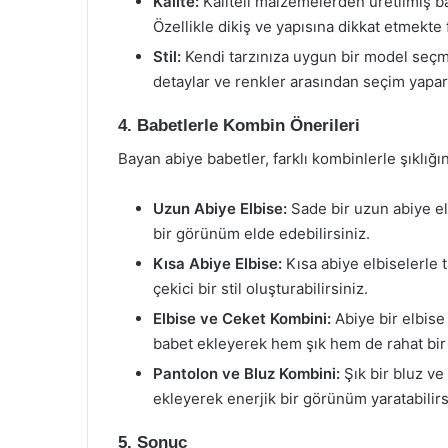
Kalite:
Kaliteli malzemelerden üretilmiş ba
Özellikle dikiş ve yapısına dikkat etmekte 
Stil:
Kendi tarzınıza uygun bir model seçmek
detaylar ve renkler arasından seçim yaparak
4. Babetlerle Kombin Önerileri
Bayan abiye babetler, farklı kombinlerle şıklığın
Uzun Abiye Elbise:
Sade bir uzun abiye elb
bir görünüm elde edebilirsiniz.
Kısa Abiye Elbise:
Kısa abiye elbiselerle 
çekici bir stil oluşturabilirsiniz.
Elbise ve Ceket Kombini:
Abiye bir elbise 
babet ekleyerek hem şık hem de rahat bir
Pantolon ve Bluz Kombini:
Şık bir bluz ve
ekleyerek enerjik bir görünüm yaratabilirs
5. Sonuç