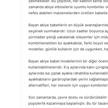
çekmektedir. Bu çeşitlilik, her kadının kendi st
zamanda abiye elbiselerle uyumlu kombinler oluş
nefes alabilen malzemelerden üretilen babetler,
Bayan abiye babetlerin en büyük avantajlarından
seçenek sunmalarıdır. Uzun saatler boyunca aya
yormadan şıklığı yakalamak isteyenler için mük
kombinlenebilen bu ayakkabılar, farklı boyut ve 
modeller, günlük kullanım için de uygunken, ha
Bayan abiye babet modellerinin bir diğer öneml
kullanılabilmeleridir. Kış aylarında kalın çorap
aylarında ise çıplak ayakla rahatlıkla kullanılabi
ayakkabıların gardıroplardaki yerini sağlamlaşt
alternatifleri, her mevsim için uygun kombinle
Son zamanlarda, çevre dostu ve sürdürülebilir
popülerlik kazanmaya başlamıştır. Bu tür tasar