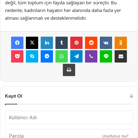
değil, tüm toplum için fayda sağlayan bir süreçtir. Bu
nedenle, kadınların hayatın her alanında daha fazla yer
alması sağlanmalı ve desteklenmelidir.
Facebook
X
LinkedIn
Tumblr
Pinterest
Reddit
VKontakte
Odnok
Pocket
Skype
Messenger
WhatsApp
Telegram
Viber
Line
E-Posta ile payla
Yazdır
Kayıt Ol
Unuttunuz mu?