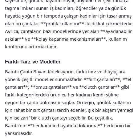
sayesinde, günlük hayatta ihtiyaç duyulan her şeyi rahatça
taşıma imkanı sunar. İş kadınları, öğrenciler ya da günlük
hayatta yoğun bir tempoda çalışan kadınlar için tasarlanmış
olan bu çantalar, **pratik kullanımı** ile dikkat çekmektedir.
Ayrıca, çantaların bazı modellerinde yer alan **ayarlanabilir
askılar** ve **kolay kapanma mekanizmaları**, kullanım
konforunu artırmaktadır.
Farklı Tarz ve Modeller
Bambi Çanta Bayan Koleksiyonu, farklı tarz ve ihtiyaçlara
yönelik çeşitli modeller sunmaktadır. **Sırt çantaları**, **el
çantaları**, **omuz çantaları** ve **clutch çantalar** gibi
farklı kategorilerdeki ürünler, her kadının kendi stiline
uygun bir çanta bulmasını sağlar. Örneğin, günlük kullanım
için rahat bir sırt çantası tercih edenler, şık bir akşam yemeği
için ise zarif bir clutch çantayı seçebilir. Bu çeşitlilik,
Bambi’nin **her kadının hayatına dokunma** hedefinin bir
yansımasıdır.