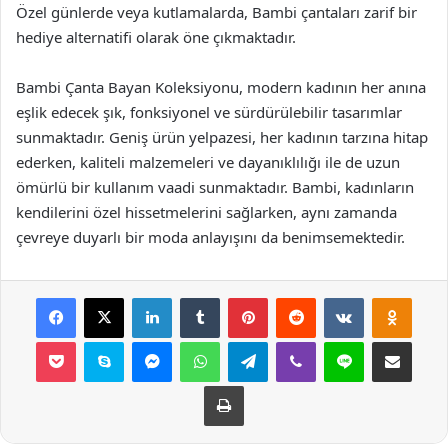
Özel günlerde veya kutlamalarda, Bambi çantaları zarif bir
hediye alternatifi olarak öne çıkmaktadır.
Bambi Çanta Bayan Koleksiyonu, modern kadının her anına
eşlik edecek şık, fonksiyonel ve sürdürülebilir tasarımlar
sunmaktadır. Geniş ürün yelpazesi, her kadının tarzına hitap
ederken, kaliteli malzemeleri ve dayanıklılığı ile de uzun
ömürlü bir kullanım vaadi sunmaktadır. Bambi, kadınların
kendilerini özel hissetmelerini sağlarken, aynı zamanda
çevreye duyarlı bir moda anlayışını da benimsemektedir.
Facebook
X
LinkedIn
Tumblr
Pinterest
Reddit
VKontakte
Odnok
Pocket
Skype
Messenger
WhatsApp
Telegram
Viber
Line
E-Posta ile payla
Yazdır