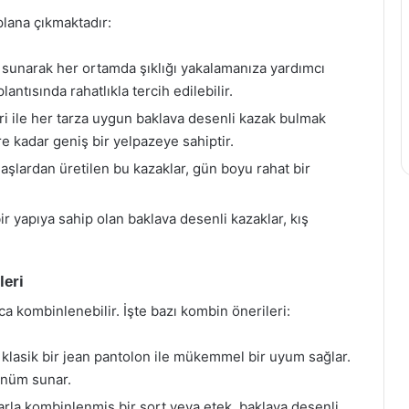
 plana çıkmaktadır:
 sunarak her ortamda şıklığı yakalamanıza yardımcı
lantısında rahatlıkla tercih edilebilir.
i ile her tarza uygun baklava desenli kazak bulmak
e kadar geniş bir yelpazeye sahiptir.
şlardan üretilen bu kazaklar, gün boyu rahat bir
ir yapıya sahip olan baklava desenli kazaklar, kış
leri
yca kombinlenebilir. İşte bazı kombin önerileri:
 klasik bir jean pantolon ile mükemmel bir uyum sağlar.
ünüm sunar.
arla kombinlenmiş bir şort veya etek, baklava desenli