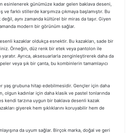
den esinlenerek günümüze kadar gelen baklava deseni,
e farklı stillerde karşımıza çıkmaya başlamıştır. Bu
 değil, aynı zamanda kültürel bir miras da taşır. Giyen
ı zamanda modern bir görünüm sağlar.
senli kazaklar oldukça esnektir. Bu kazakları, sade bir
rsiniz. Örneğin, düz renk bir etek veya pantolon ile
 yaratır. Ayrıca, aksesuarlarla zenginleştirerek daha da
 küpeler veya şık bir çanta, bu kombinlerin tamamlayıcı
her yaş grubuna hitap edebilmesidir. Gençler için daha
, olgun kadınlar için daha klasik ve pastel tonlarında
s kendi tarzına uygun bir baklava desenli kazak
kazakları giyerek hem şıklıklarını koruyabilir hem de
nlayışına da uyum sağlar. Birçok marka, doğal ve geri