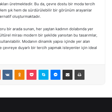
kları üretmektedir. Bu da, çevre dostu bir moda tercih
 Hem şık hem de sürdürülebilir bir görünüm arayanlar
ernatif oluşturmaktadır.
nforu bir arada sunan, her yaştan kadının dolabında yer
ltürel mirası modern bir şekilde yansıtan bu tasarımlar,
ullanılabilir. Modanın dinamik yapısı içinde yer alan
e çevreye duyarlı bir tercih yapmak isteyenler için ideal
st
Reddit
VKontakte
Odnoklassniki
Pocket
Skype
Messenger
E-Posta ile paylaş
Yazdır