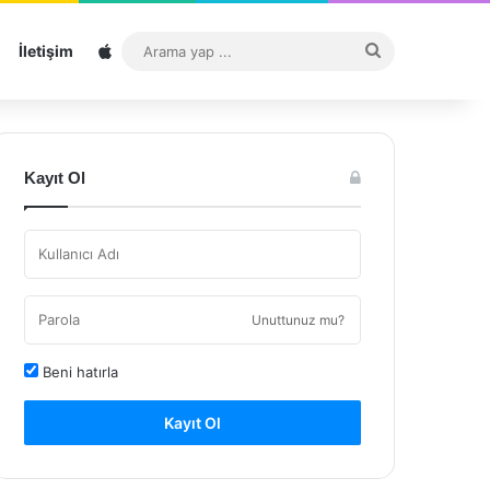
Sitemap
Arama
İletişim
yap
...
Kayıt Ol
Unuttunuz mu?
Beni hatırla
Kayıt Ol