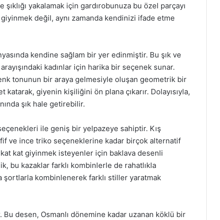
ve şıklığı yakalamak için gardırobunuza bu özel parçayı
iyinmek değil, aynı zamanda kendinizi ifade etme
nyasında kendine sağlam bir yer edinmiştir. Bu şık ve
arayışındaki kadınlar için harika bir seçenek sunar.
 renk tonunun bir araya gelmesiyle oluşan geometrik bir
 katarak, giyenin kişiliğini ön plana çıkarır. Dolayısıyla,
ında şık hale getirebilir.
eçenekleri ile geniş bir yelpazeye sahiptir. Kış
if ve ince triko seçeneklerine kadar birçok alternatif
at kat giyinmek isteyenler için baklava desenli
k, bu kazaklar farklı kombinlerle de rahatlıkla
da şortlarla kombinlenerek farklı stiller yaratmak
ir. Bu desen, Osmanlı dönemine kadar uzanan köklü bir