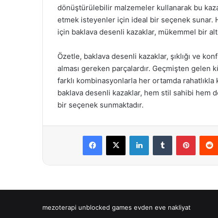
dönüştürülebilir malzemeler kullanarak bu kaza
etmek isteyenler için ideal bir seçenek sunar.
için baklava desenli kazaklar, mükemmel bir alt
Özetle, baklava desenli kazaklar, şıklığı ve ko
alması gereken parçalardır. Geçmişten gelen kü
farklı kombinasyonlarla her ortamda rahatlıkla k
baklava desenli kazaklar, hem stil sahibi hem d
bir seçenek sunmaktadır.
Facebook
X
LinkedIn
Tumblr
Pintere
mezoterapi
unblocked games
evden eve nakliyat