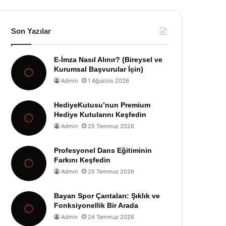
Son Yazılar
E-İmza Nasıl Alınır? (Bireysel ve
Kurumsal Başvurular İçin)
Admin
1 Ağustos 2026
HediyeKutusu’nun Premium
Hediye Kutularını Keşfedin
Admin
25 Temmuz 2026
Profesyonel Dans Eğitiminin
Farkını Keşfedin
Admin
25 Temmuz 2026
Bayan Spor Çantaları: Şıklık ve
Fonksiyonellik Bir Arada
Admin
24 Temmuz 2026