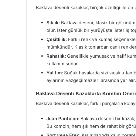
Baklava desenli kazaklar, birçok özelliği ile ön
Şıklık:
Baklava deseni, klasik bir görünüm
olur. İster günlük bir yürüyüşte, ister iş top
Çeşitlilik:
Farklı renk ve kumaş seçenekler
mümkündür. Klasik tonlardan canlı renkler
Rahatlık:
Genellikle yumuşak ve hafif kuma
kullanım sunar.
Yalıtım:
Soğuk havalarda sizi sıcak tutan b
aylarının vazgeçilmezleri arasında yer alır.
Baklava Desenli Kazaklarla Kombin Öneri
Baklava desenli kazaklar, farklı parçalarla kola
Jean Pantolon:
Baklava desenli bir kazak,
Bu kombin, hem şık hem de rahat bir gör
Şort veya Etek:
Kış aylarında kalın çorapl