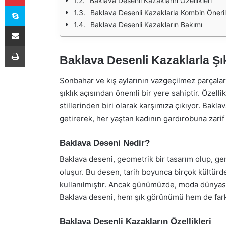
Baklava Desenli Kazakların Özellikleri
Skype
Baklava Desenli Kazaklarla Kombin Öneril
Baklava Desenli Kazakların Bakımı
E-Posta ile paylaş
Yazdır
Baklava Desenli Kazaklarla Şık
Sonbahar ve kış aylarının vazgeçilmez parçalar
şıklık açısından önemli bir yere sahiptir. Özelli
stillerinden biri olarak karşımıza çıkıyor. Bakla
getirerek, her yaştan kadının gardırobuna zarif
Baklava Deseni Nedir?
Baklava deseni, geometrik bir tasarım olup, ge
oluşur. Bu desen, tarih boyunca birçok kültürde
kullanılmıştır. Ancak günümüzde, moda dünyasın
Baklava deseni, hem şık görünümü hem de fark
Baklava Desenli Kazakların Özellikleri