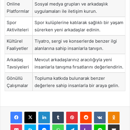
Online
Sosyal medya grupları ve arkadaşlık
Platformlar
uygulamaları ile iletişim kurun.
Spor
Spor kulüplerine katılarak sağlıklı bir yaşam
Aktiviteleri
sürerken yeni arkadaşlar edinin.
Kültürel
Tiyatro, sergi ve konserlerde benzer ilgi
Faaliyetler
alanlarına sahip insanlarla tanışın.
Arkadaş
Mevcut arkadaşlarınız aracılığıyla yeni
Tavsiyeleri
insanlarla tanışma fırsatlarını değerlendirin.
Gönüllü
Topluma katkıda bulunarak benzer
Çalışmalar
değerlere sahip insanlarla bir araya gelin.
Facebook
X
LinkedIn
Tumblr
Pinterest
Reddit
VKontakte
Odnok
Pocket
Skype
Messenger
WhatsApp
Telegram
Viber
Line
E-Posta ile payla