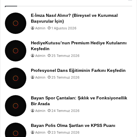
E-İmza Nasıl Alınır? (Bireysel ve Kurumsal
Başvurular İçin)
Admin
1 Ağustos 2026
HediyeKutusu’nun Premium Hediye Kutularını
Keşfedin
Admin
25 Temmuz 2026
Profesyonel Dans Eğitiminin Farkını Keşfedin
Admin
25 Temmuz 2026
Bayan Spor Çantaları: Şıklık ve Fonksiyonellik
Bir Arada
Admin
24 Temmuz 2026
Bayan Polis Olma Şartları ve KPSS Puanı
Admin
23 Temmuz 2026