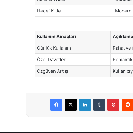
Hedef Kitle
Modern v
Kullanım Amaçları
Açıklam
Günlük Kullanım
Rahat ve f
Özel Davetler
Romantik 
Özgüven Artışı
Kullanıcıy
Facebook
X
LinkedIn
Tumblr
Pintere