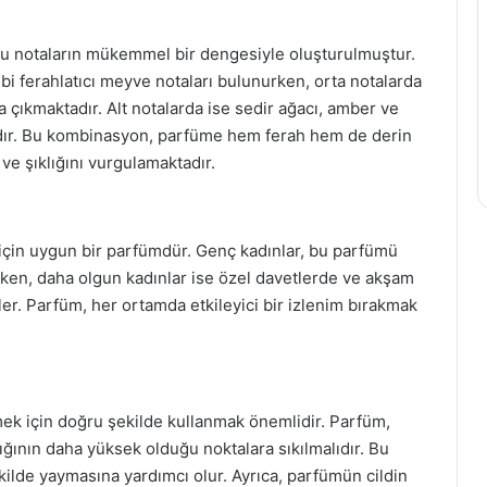
nsu notaların mükemmel bir dengesiyle oluşturulmuştur.
i ferahlatıcı meyve notaları bulunurken, orta notalarda
na çıkmaktadır. Alt notalarda ise sedir ağacı, amber ve
tadır. Bu kombinasyon, parfüme hem ferah hem de derin
 ve şıklığını vurgulamaktadır.
r için uygun bir parfümdür. Genç kadınlar, bu parfümü
irken, daha olgun kadınlar ise özel davetlerde ve akşam
rler. Parfüm, her ortamda etkileyici bir izlenim bırakmak
tmek için doğru şekilde kullanmak önemlidir. Parfüm,
lığının daha yüksek olduğu noktalara sıkılmalıdır. Bu
kilde yaymasına yardımcı olur. Ayrıca, parfümün cildin