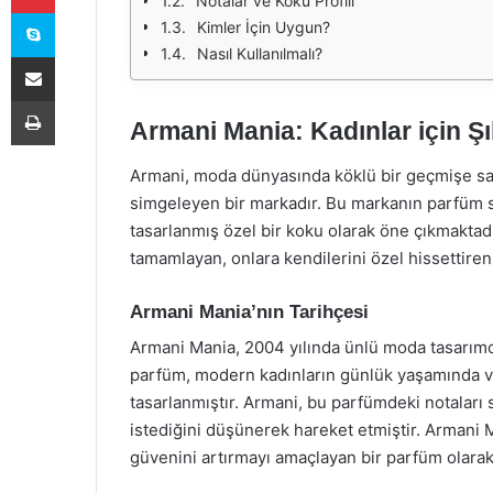
Notalar ve Koku Profili
Skype
Kimler İçin Uygun?
Nasıl Kullanılmalı?
E-Posta ile paylaş
Yazdır
Armani Mania: Kadınlar için Şı
Armani, moda dünyasında köklü bir geçmişe sahi
simgeleyen bir markadır. Bu markanın parfüm se
tasarlanmış özel bir koku olarak öne çıkmaktadı
tamamlayan, onlara kendilerini özel hissettiren
Armani Mania’nın Tarihçesi
Armani Mania, 2004 yılında ünlü moda tasarımc
parfüm, modern kadınların günlük yaşamında ve 
tasarlanmıştır. Armani, bu parfümdeki notaları 
istediğini düşünerek hareket etmiştir. Armani Ma
güvenini artırmayı amaçlayan bir parfüm olarak