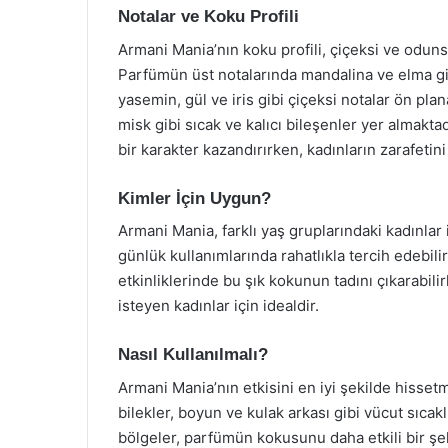
Notalar ve Koku Profili
Armani Mania’nın koku profili, çiçeksi ve odu
Parfümün üst notalarında mandalina ve elma gib
yasemin, gül ve iris gibi çiçeksi notalar ön pla
misk gibi sıcak ve kalıcı bileşenler yer almak
bir karakter kazandırırken, kadınların zarafetini
Kimler İçin Uygun?
Armani Mania, farklı yaş gruplarındaki kadınla
günlük kullanımlarında rahatlıkla tercih edebil
etkinliklerinde bu şık kokunun tadını çıkarabili
isteyen kadınlar için idealdir.
Nasıl Kullanılmalı?
Armani Mania’nın etkisini en iyi şekilde hisse
bilekler, boyun ve kulak arkası gibi vücut sıcak
bölgeler, parfümün kokusunu daha etkili bir şe