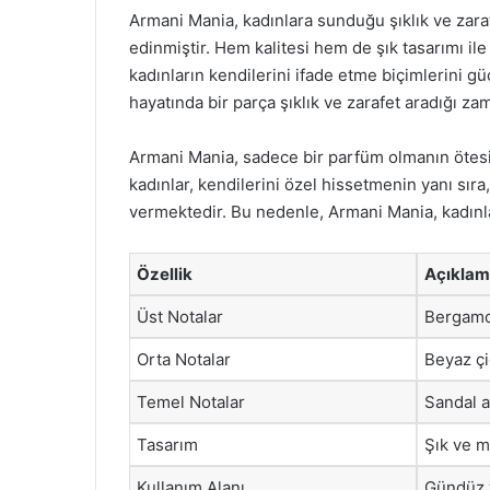
Armani Mania, kadınlara sunduğu şıklık ve zar
edinmiştir. Hem kalitesi hem de şık tasarımı il
kadınların kendilerini ifade etme biçimlerini g
hayatında bir parça şıklık ve zarafet aradığı z
Armani Mania, sadece bir parfüm olmanın ötesin
kadınlar, kendilerini özel hissetmenin yanı sır
vermektedir. Bu nedenle, Armani Mania, kadınlar 
Özellik
Açıkla
Üst Notalar
Bergamo
Orta Notalar
Beyaz çi
Temel Notalar
Sandal a
Tasarım
Şık ve m
Kullanım Alanı
Gündüz 