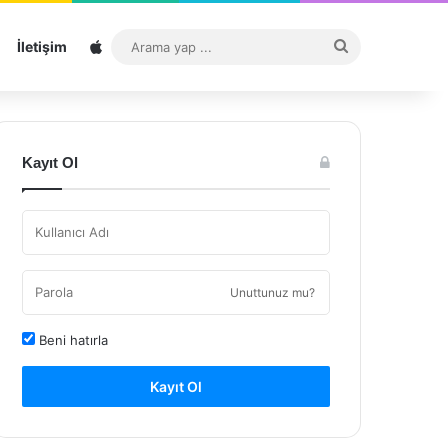
Sitemap
Arama
İletişim
yap
...
Kayıt Ol
Unuttunuz mu?
Beni hatırla
Kayıt Ol