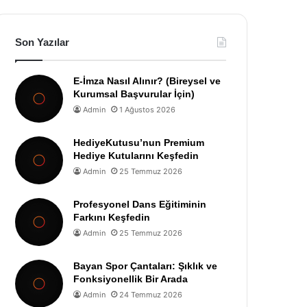
Son Yazılar
E-İmza Nasıl Alınır? (Bireysel ve
Kurumsal Başvurular İçin)
Admin
1 Ağustos 2026
HediyeKutusu’nun Premium
Hediye Kutularını Keşfedin
Admin
25 Temmuz 2026
Profesyonel Dans Eğitiminin
Farkını Keşfedin
Admin
25 Temmuz 2026
Bayan Spor Çantaları: Şıklık ve
Fonksiyonellik Bir Arada
Admin
24 Temmuz 2026