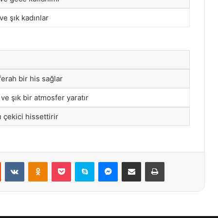
e şık kadınlar
a
erah bir his sağlar
ve şık bir atmosfer yaratır
ı çekici hissettirir
st
Reddit
VKontakte
Odnoklassniki
Pocket
Skype
Messenger
E-Posta ile paylaş
Yazdır