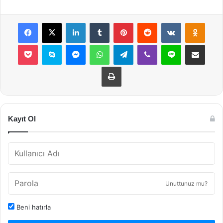
Facebook
X
LinkedIn
Tumblr
Pinterest
Reddit
VKontakte
Odnok
Pocket
Skype
Messenger
WhatsApp
Telegram
Viber
Line
E-Posta ile payla
Yazdır
Kayıt Ol
Unuttunuz mu?
Beni hatırla