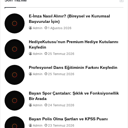
E-İmza Nasıl Alınır? (Bireysel ve Kurumsal
Başvurular İçin)
Admin
1 Ağustos 2026
HediyeKutusu’nun Premium Hediye Kutularını
Keşfedin
Admin
25 Temmuz 2026
Profesyonel Dans Eğitiminin Farkını Keşfedin
Admin
25 Temmuz 2026
Bayan Spor Çantaları: Şıklık ve Fonksiyonellik
Bir Arada
Admin
24 Temmuz 2026
Bayan Polis Olma Şartları ve KPSS Puanı
Admin
23 Temmuz 2026