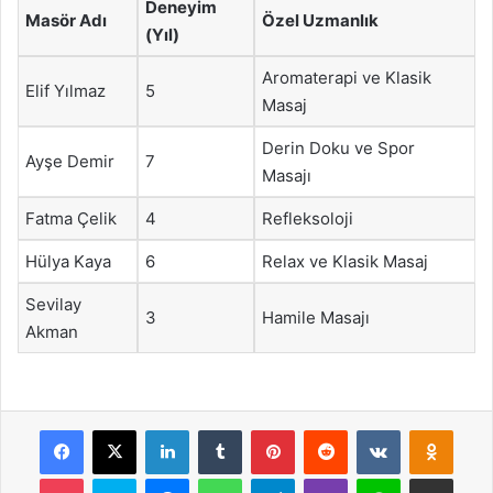
Deneyim
Masör Adı
Özel Uzmanlık
(Yıl)
Aromaterapi ve Klasik
Elif Yılmaz
5
Masaj
Derin Doku ve Spor
Ayşe Demir
7
Masajı
Fatma Çelik
4
Refleksoloji
Hülya Kaya
6
Relax ve Klasik Masaj
Sevilay
3
Hamile Masajı
Akman
Facebook
X
LinkedIn
Tumblr
Pinterest
Reddit
VKontakte
Odnok
Pocket
Skype
Messenger
WhatsApp
Telegram
Viber
Line
E-Posta ile payla