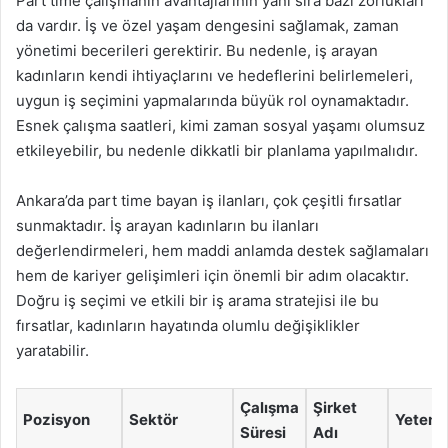
Part time çalışmanın avantajlarının yanı sıra bazı zorlukları
da vardır. İş ve özel yaşam dengesini sağlamak, zaman
yönetimi becerileri gerektirir. Bu nedenle, iş arayan
kadınların kendi ihtiyaçlarını ve hedeflerini belirlemeleri,
uygun iş seçimini yapmalarında büyük rol oynamaktadır.
Esnek çalışma saatleri, kimi zaman sosyal yaşamı olumsuz
etkileyebilir, bu nedenle dikkatli bir planlama yapılmalıdır.
Ankara’da part time bayan iş ilanları, çok çeşitli fırsatlar
sunmaktadır. İş arayan kadınların bu ilanları
değerlendirmeleri, hem maddi anlamda destek sağlamaları
hem de kariyer gelişimleri için önemli bir adım olacaktır.
Doğru iş seçimi ve etkili bir iş arama stratejisi ile bu
fırsatlar, kadınların hayatında olumlu değişiklikler
yaratabilir.
Çalışma
Şirket
Pozisyon
Sektör
Yetene
Süresi
Adı