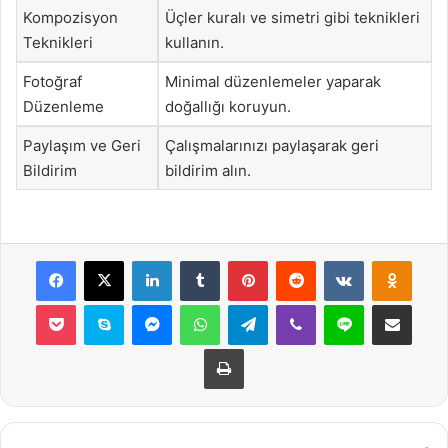
Kompozisyon
Üçler kuralı ve simetri gibi teknikleri
Teknikleri
kullanın.
Fotoğraf
Minimal düzenlemeler yaparak
Düzenleme
doğallığı koruyun.
Paylaşım ve Geri
Çalışmalarınızı paylaşarak geri
Bildirim
bildirim alın.
Facebook
X
LinkedIn
Tumblr
Pinterest
Reddit
VKontakte
Odnok
Pocket
Skype
Messenger
WhatsApp
Telegram
Viber
Line
E-Posta ile payla
Yazdır