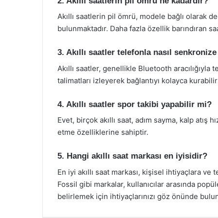
2. Akıllı saatlerin pil ömrü ne kadardır?
Akıllı saatlerin pil ömrü, modele bağlı olarak d
bulunmaktadır. Daha fazla özellik barındıran saat
3. Akıllı saatler telefonla nasıl senkronize
Akıllı saatler, genellikle Bluetooth aracılığıyla 
talimatları izleyerek bağlantıyı kolayca kurabilir
4. Akıllı saatler spor takibi yapabilir mi?
Evet, birçok akıllı saat, adım sayma, kalp atış hı
etme özelliklerine sahiptir.
5. Hangi akıllı saat markası en iyisidir?
En iyi akıllı saat markası, kişisel ihtiyaçlara ve
Fossil gibi markalar, kullanıcılar arasında popü
belirlemek için ihtiyaçlarınızı göz önünde bulu