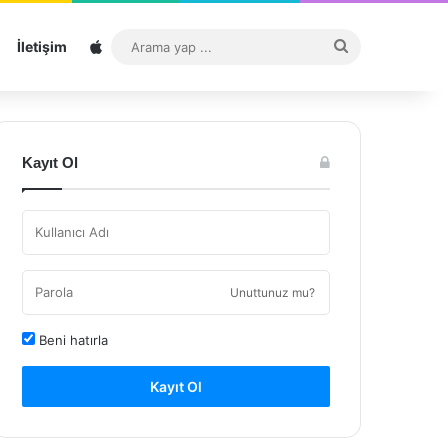
Sitemap
Arama
İletişim
yap
...
Kayıt Ol
Unuttunuz mu?
Beni hatırla
Kayıt Ol