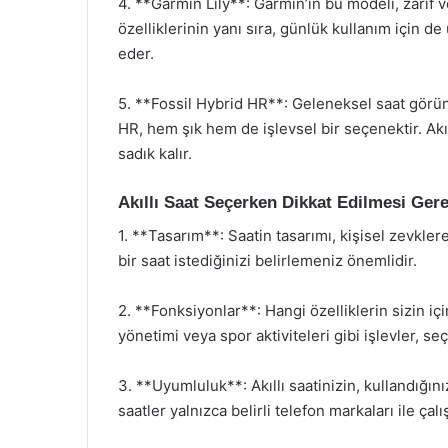
4. **Garmin Lily**: Garmin’in bu modeli, zarif v
özelliklerinin yanı sıra, günlük kullanım için de
eder.
5. **Fossil Hybrid HR**: Geleneksel saat görün
HR, hem şık hem de işlevsel bir seçenektir. Akıll
sadık kalır.
Akıllı Saat Seçerken Dikkat Edilmesi Ger
1. **Tasarım**: Saatin tasarımı, kişisel zevkler
bir saat istediğinizi belirlemeniz önemlidir.
2. **Fonksiyonlar**: Hangi özelliklerin sizin iç
yönetimi veya spor aktiviteleri gibi işlevler, se
3. **Uyumluluk**: Akıllı saatinizin, kullandığın
saatler yalnızca belirli telefon markaları ile çalış