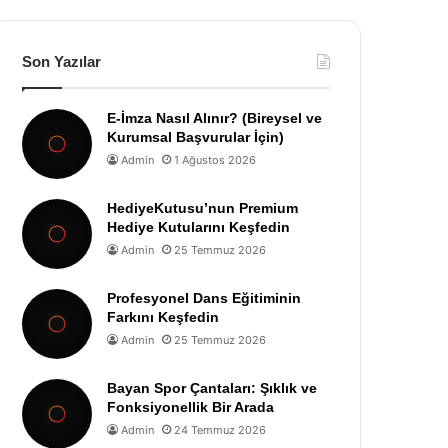
Son Yazılar
E-İmza Nasıl Alınır? (Bireysel ve
Kurumsal Başvurular İçin)
Admin
1 Ağustos 2026
HediyeKutusu’nun Premium
Hediye Kutularını Keşfedin
Admin
25 Temmuz 2026
Profesyonel Dans Eğitiminin
Farkını Keşfedin
Admin
25 Temmuz 2026
Bayan Spor Çantaları: Şıklık ve
Fonksiyonellik Bir Arada
Admin
24 Temmuz 2026