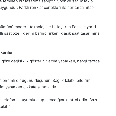
e feminen bir tasarıma sahiptir. Spor ve sağlık takibi
 uygundur. Farklı renk seçenekleri ile her tarza hitap
ümünü modern teknoloji ile birleştiren Fossil Hybrid
ı saat özelliklerini barındırırken, klasik saat tasarımına
ekenler
e göre değişiklik gösterir. Seçim yaparken, hangi tarzda
in önemli olduğunu düşünün. Sağlık takibi, bildirim
çim yaparken dikkate alınmalıdır.
ız telefon ile uyumlu olup olmadığını kontrol edin. Bazı
abilir.