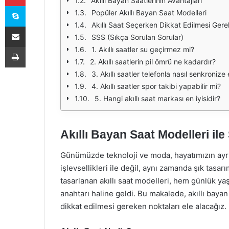
Akıllı Bayan Saatlerinin Avantajları
Skype
Popüler Akıllı Bayan Saat Modelleri
Akıllı Saat Seçerken Dikkat Edilmesi Gere
E-Posta ile paylaş
SSS (Sıkça Sorulan Sorular)
Yazdır
1. Akıllı saatler su geçirmez mi?
2. Akıllı saatlerin pil ömrü ne kadardır?
3. Akıllı saatler telefonla nasıl senkronize e
4. Akıllı saatler spor takibi yapabilir mi?
5. Hangi akıllı saat markası en iyisidir?
Akıllı Bayan Saat Modelleri ile 
Günümüzde teknoloji ve moda, hayatımızın ayrılm
işlevsellikleri ile değil, aynı zamanda şık tasarı
tasarlanan akıllı saat modelleri, hem günlük y
anahtarı haline geldi. Bu makalede, akıllı baya
dikkat edilmesi gereken noktaları ele alacağız.