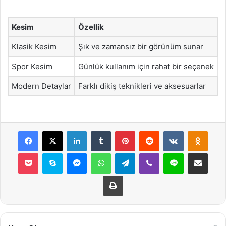
Kesim
Özellik
Klasik Kesim
Şık ve zamansız bir görünüm sunar
Spor Kesim
Günlük kullanım için rahat bir seçenek
Modern Detaylar
Farklı dikiş teknikleri ve aksesuarlar
Facebook
X
LinkedIn
Tumblr
Pinterest
Reddit
VKontakte
Odnok
Pocket
Skype
Messenger
WhatsApp
Telegram
Viber
Line
E-Posta ile payla
Yazdır