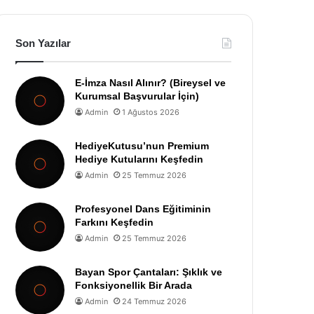
Son Yazılar
E-İmza Nasıl Alınır? (Bireysel ve
Kurumsal Başvurular İçin)
Admin
1 Ağustos 2026
HediyeKutusu’nun Premium
Hediye Kutularını Keşfedin
Admin
25 Temmuz 2026
Profesyonel Dans Eğitiminin
Farkını Keşfedin
Admin
25 Temmuz 2026
Bayan Spor Çantaları: Şıklık ve
Fonksiyonellik Bir Arada
Admin
24 Temmuz 2026