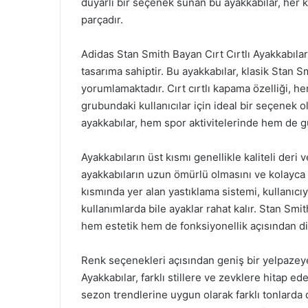
duyarlı bir seçenek sunan bu ayakkabılar, her 
parçadır.
Adidas Stan Smith Bayan Cırt Cırtlı Ayakkabılar,
tasarıma sahiptir. Bu ayakkabılar, klasik Sta
yorumlamaktadır. Cırt cırtlı kapama özelliği, h
grubundaki kullanıcılar için ideal bir seçenek o
ayakkabılar, hem spor aktivitelerinde hem de gü
Ayakkabıların üst kısmı genellikle kaliteli der
ayakkabıların uzun ömürlü olmasını ve kolayca 
kısmında yer alan yastıklama sistemi, kullanıcı
kullanımlarda bile ayaklar rahat kalır. Stan Smi
hem estetik hem de fonksiyonellik açısından d
Renk seçenekleri açısından geniş bir yelpazeye
Ayakkabılar, farklı stillere ve zevklere hitap ed
sezon trendlerine uygun olarak farklı tonlarda da