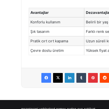
Avantajlar
Dezavantajl
Konforlu kullanım
Belirli bir y
Şık tasarım
Farklı renk se
Pratik cırt cırt kapama
Uzun süreli 
Çevre dostu üretim
Yüksek fiyat a
Facebook
X
LinkedIn
Tumblr
Pintere
mezoterapi
unblocked games
evden eve nakliyat