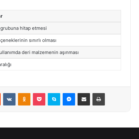
ar
aş grubuna hitap etmesi
çeneklerinin sınırlı olması
kullanımda deri malzemenin aşınması
ralığı
st
Reddit
VKontakte
Odnoklassniki
Pocket
Skype
Messenger
E-Posta ile paylaş
Yazdır