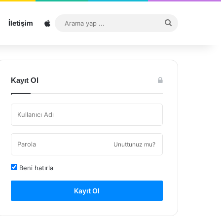
Sitemap
Arama
İletişim
yap
...
Kayıt Ol
Unuttunuz mu?
Beni hatırla
Kayıt Ol