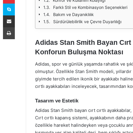
Konfor ve Kullanım Kolaylığı
Skype
Farklı Stil ve Kombinasyon Seçenekleri
Bakım ve Dayanıklılık
E-Posta ile paylaş
Sürdürülebilirlik ve Çevre Duyarlılığı
Yazdır
Adidas Stan Smith Bayan Cırt C
Konforun Buluşma Noktası
Adidas, spor ve günlük yaşamda rahatlık ve şıklı
olmuştur. Özellikle Stan Smith modeli, yıllard
giyimde tercih edilen ikonik bir ayakkabı halin
cırtlı ayakkabıları inceleyecek, tasarımından k
Tasarım ve Estetik
Adidas Stan Smith bayan cırt cırtlı ayakkabıla
Cırt cırtlı kapanış sistemi, ayakkabının daha prat
özellikle hareket halindeyken veya çocuklu ann
kısmında yer alan kaliteli deri, hem şıklığı artı