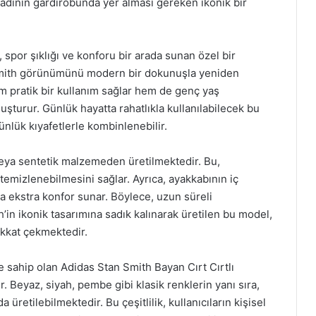
kadının gardırobunda yer alması gereken ikonik bir
 spor şıklığı ve konforu bir arada sunan özel bir
n Smith görünümünü modern bir dokunuşla yeniden
em pratik bir kullanım sağlar hem de genç yaş
luşturur. Günlük hayatta rahatlıkla kullanılabilecek bu
nlük kıyafetlerle kombinlenebilir.
i veya sentetik malzemeden üretilmektedir. Bu,
temizlenebilmesini sağlar. Ayrıca, ayakkabının iç
ya ekstra konfor sunar. Böylece, uzun süreli
th’in ikonik tasarımına sadık kalınarak üretilen bu model,
ikkat çekmektedir.
 sahip olan Adidas Stan Smith Bayan Cırt Cırtlı
er. Beyaz, siyah, pembe gibi klasik renklerin yanı sıra,
 üretilebilmektedir. Bu çeşitlilik, kullanıcıların kişisel