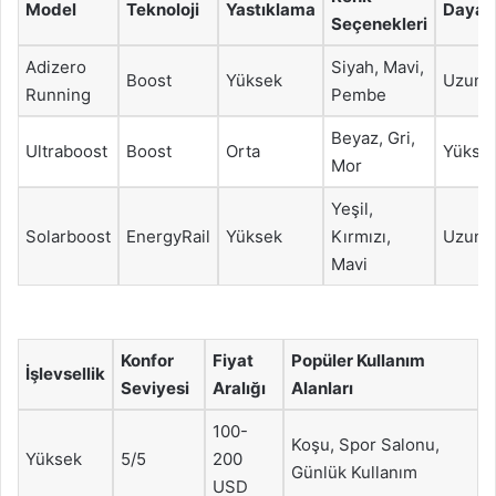
Model
Teknoloji
Yastıklama
Dayanı
Seçenekleri
Adizero
Siyah, Mavi,
Boost
Yüksek
Uzun S
Running
Pembe
Beyaz, Gri,
Ultraboost
Boost
Orta
Yükse
Mor
Yeşil,
Solarboost
EnergyRail
Yüksek
Kırmızı,
Uzun S
Mavi
Konfor
Fiyat
Popüler Kullanım
İşlevsellik
Seviyesi
Aralığı
Alanları
100-
Koşu, Spor Salonu,
Yüksek
5/5
200
Günlük Kullanım
USD