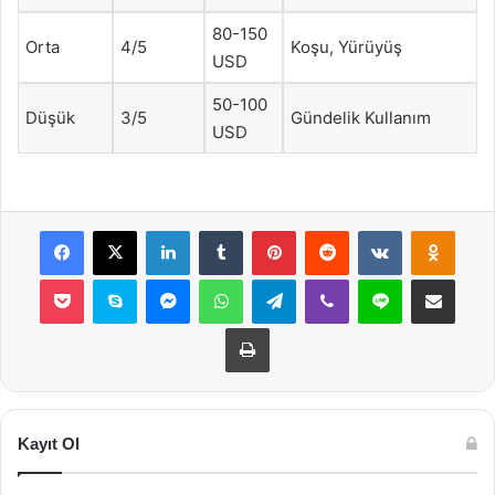
80-150
Orta
4/5
Koşu, Yürüyüş
USD
50-100
Düşük
3/5
Gündelik Kullanım
USD
Facebook
X
LinkedIn
Tumblr
Pinterest
Reddit
VKontakte
Odnok
Pocket
Skype
Messenger
WhatsApp
Telegram
Viber
Line
E-Posta ile payla
Yazdır
Kayıt Ol