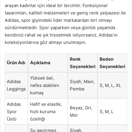
arayan kadınlar için ideal bir tercihtir. Fonksiyonel
tasarımları, kaliteli malzemeleri ve geniş renk yelpazesi ile
Adidas, spor giyimdeki lider markalardan biri olmayı
sürdürmektedir. Spor yaparken veya günlük yaşamda
kendinizi rahat ve şık hissetmek istiyorsanız, Adidas’ın
koleksiyonlarına göz atmayı unutmayın.
Renk
Beden
Ürün Adı
Açıklama
Seçenekleri
Seçenekleri
Yüksek bel,
Adidas
Siyah, Mavi,
nefes alabilen
S, M, L, XL
Leggings
Pembe
kumaş
Adidas
Hafif ve elastik,
Beyaz, Gri,
Spor
hızlı kuruma
S, M, L
Mor
Üstü
özelliği
Su geçirmez,
Siyah,