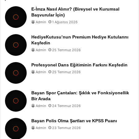
E-İmza Nasıl Alınır? (Bireysel ve Kurumsal
Başvurular İçin)
Admin
1 Ağustos 2026
HediyeKutusu’nun Premium Hediye Kutularını
Keşfedin
Admin
25 Temmuz 2026
Profesyonel Dans Eğitiminin Farkını Keşfedin
Admin
25 Temmuz 2026
Bayan Spor Çantaları: Şıklık ve Fonksiyonellik
Bir Arada
Admin
24 Temmuz 2026
Bayan Polis Olma Şartları ve KPSS Puanı
Admin
23 Temmuz 2026