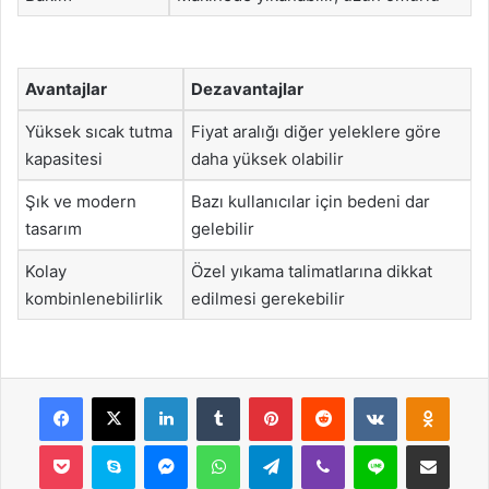
Avantajlar
Dezavantajlar
Yüksek sıcak tutma
Fiyat aralığı diğer yeleklere göre
kapasitesi
daha yüksek olabilir
Şık ve modern
Bazı kullanıcılar için bedeni dar
tasarım
gelebilir
Kolay
Özel yıkama talimatlarına dikkat
kombinlenebilirlik
edilmesi gerekebilir
Facebook
X
LinkedIn
Tumblr
Pinterest
Reddit
VKontakte
Odnok
Pocket
Skype
Messenger
WhatsApp
Telegram
Viber
Line
E-Posta ile payla