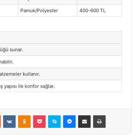
Pamuk/Polyester
400-600 TL
üğü sunar.
abilir.
lzemeler kullanır.
yapısı ile konfor sağlar.
st
Reddit
VKontakte
Odnoklassniki
Pocket
Skype
Messenger
E-Posta ile paylaş
Yazdır