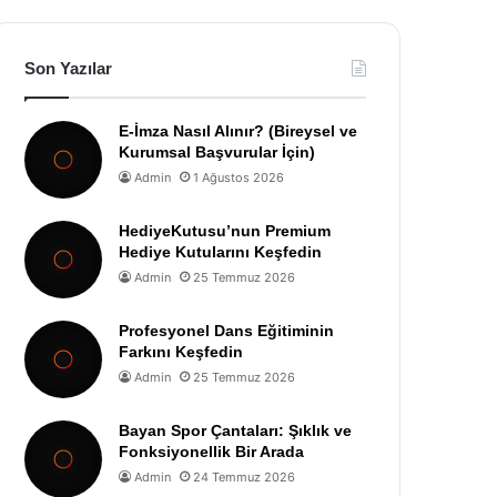
Son Yazılar
E-İmza Nasıl Alınır? (Bireysel ve
Kurumsal Başvurular İçin)
Admin
1 Ağustos 2026
HediyeKutusu’nun Premium
Hediye Kutularını Keşfedin
Admin
25 Temmuz 2026
Profesyonel Dans Eğitiminin
Farkını Keşfedin
Admin
25 Temmuz 2026
Bayan Spor Çantaları: Şıklık ve
Fonksiyonellik Bir Arada
Admin
24 Temmuz 2026