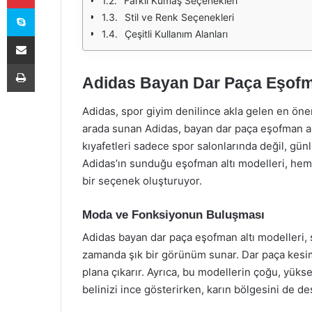
Farklı Kumaş Seçenekleri
Skype
Stil ve Renk Seçenekleri
Çeşitli Kullanım Alanları
E-Posta ile paylaş
Yazdır
Adidas Bayan Dar Paça Eşofma
Adidas, spor giyim denilince akla gelen en önem
arada sunan Adidas, bayan dar paça eşofman al
kıyafetleri sadece spor salonlarında değil, gün
Adidas’ın sunduğu eşofman altı modelleri, hem
bir seçenek oluşturuyor.
Moda ve Fonksiyonun Buluşması
Adidas bayan dar paça eşofman altı modelleri, 
zamanda şık bir görünüm sunar. Dar paça kesim,
plana çıkarır. Ayrıca, bu modellerin çoğu, yükse
belinizi ince gösterirken, karın bölgesini de d