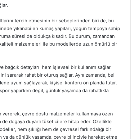
lar.
tlarını tercih etmesinin bir sebeplerinden biri de, bu
akinede yıkanabilen kumaş yapıları, yoğun tempoya sahip
 kuruma süresi de oldukça kısadır. Bu durum, zamandan
 kaliteli malzemeleri ile bu modellerde uzun ömürlü bir
e bağcık detayları, hem işlevsel bir kullanım sağlar
elini sararak rahat bir oturuş sağlar. Aynı zamanda, bel
dene uyum sağlayarak, kişisel konforu ön planda tutar.
spor yaparken değil, günlük yaşamda da rahatlıkla
em vererek, çevre dostu malzemeler kullanmaya özen
e doğaya duyarlı tüketicilere hitap eder. Özellikle
eller, hem şıklığı hem de çevresel farkındalığı bir
en ya da günlük yaşamda, çevre bilinciyle hareket etme