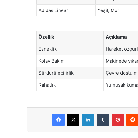
Adidas Linear
Yeşil, Mor
Özellik
Açıklama
Esneklik
Hareket özgürl
Kolay Bakım
Makinede yıkan
Sürdürülebilirlik
Çevre dostu ma
Rahatlık
Yumuşak kumaş 
Facebook
X
LinkedIn
Tumblr
Pintere