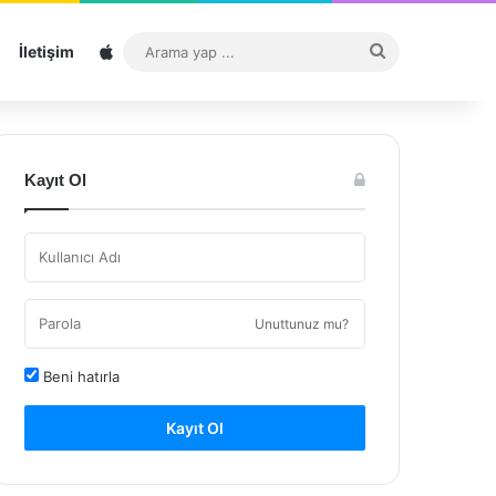
Sitemap
Arama
İletişim
yap
...
Kayıt Ol
Unuttunuz mu?
Beni hatırla
Kayıt Ol