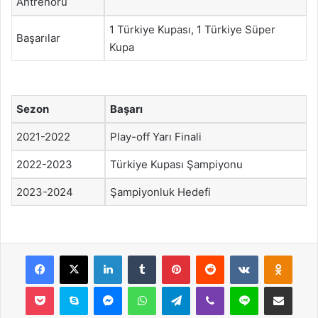
Antrenörü
1 Türkiye Kupası, 1 Türkiye Süper
Başarılar
Kupa
Sezon
Başarı
2021-2022
Play-off Yarı Finali
2022-2023
Türkiye Kupası Şampiyonu
2023-2024
Şampiyonluk Hedefi
Facebook
X
LinkedIn
Tumblr
Pinterest
Reddit
VKontakte
Odnok
Pocket
Skype
Messenger
WhatsApp
Telegram
Viber
Line
E-Posta ile payla
Yazdır