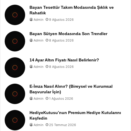
Bayan Tesettür Takım Modasında Şıklık ve
Rahatlık
Admin
9 Ağustos 2026
Bayan Sütyen Modasında Son Trendler
Admin
8 Ağustos 2026
14 Ayar Altın Fiyatı Nasıl Belirlenir?
Admin
8 Ağustos 2026
E-İmza Nasıl Alınır? (Bireysel ve Kurumsal
Başvurular İçin)
Admin
1 Ağustos 2026
HediyeKutusu’nun Premium Hediye Kutularını
Keşfedin
Admin
25 Temmuz 2026