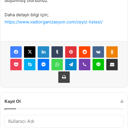
düşünmüş olursunuz.
Daha detaylı bilgi için;
https://www.vadiorganizasyon.com/ceyiz-listesi/
Facebook
X
LinkedIn
Tumblr
Pinterest
Reddit
VKontakte
Odnok
Pocket
Skype
Messenger
WhatsApp
Telegram
Viber
Line
E-Posta ile payla
Yazdır
Kayıt Ol