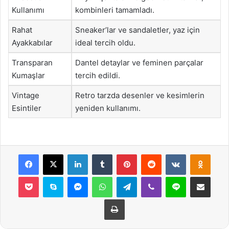
Kullanımı
kombinleri tamamladı.
Rahat
Sneaker’lar ve sandaletler, yaz için
Ayakkabılar
ideal tercih oldu.
Transparan
Dantel detaylar ve feminen parçalar
Kumaşlar
tercih edildi.
Vintage
Retro tarzda desenler ve kesimlerin
Esintiler
yeniden kullanımı.
Facebook
X
LinkedIn
Tumblr
Pinterest
Reddit
VKontakte
Odnok
Pocket
Skype
Messenger
WhatsApp
Telegram
Viber
Line
E-Posta ile payla
Yazdır